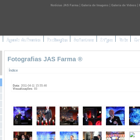
|
|
|
Notícias JAS Farma
Galeria de Imagens
Galeria de Videos
Fotografias JAS Farma ®
Índice
Data
: 2011-04-11 15:55:46
Visualizações
: 93