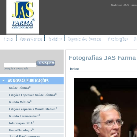
Notícias JAS Farm
Fotografias JAS Farma
Índice
pesquisa avançada
®
Saúde Pública
®
Edições Especiais Saúde Pública
®
Mundo Médico
®
Edições especiais Mundo Médico
®
Mundo Farmacêutico
®
Informação SIDA
®
HematOncologia
Jornal Pré-Congresso