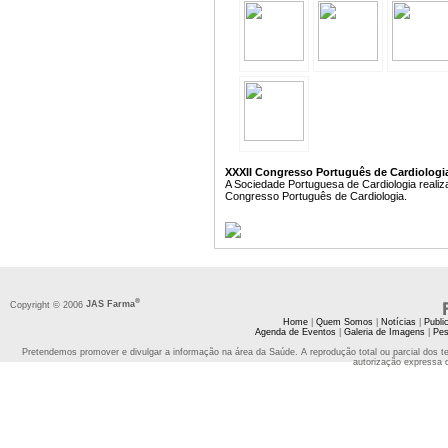
XXXII Congresso Português de Cardiologia 
A Sociedade Portuguesa de Cardiologia realiz
Congresso Português de Cardiologia.
®
Copyright © 2006
JAS Farma
Home
|
Quem Somos
|
Notícias
|
Publi
Agenda de Eventos
|
Galeria de Imagens
|
Pes
Pretendemos promover e divulgar a informação na área da Saúde. A reprodução total ou parcial dos t
autorização expressa 