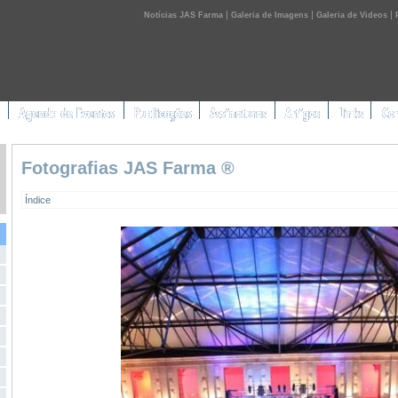
|
|
|
Notícias JAS Farma
Galeria de Imagens
Galeria de Videos
Fotografias JAS Farma ®
Índice