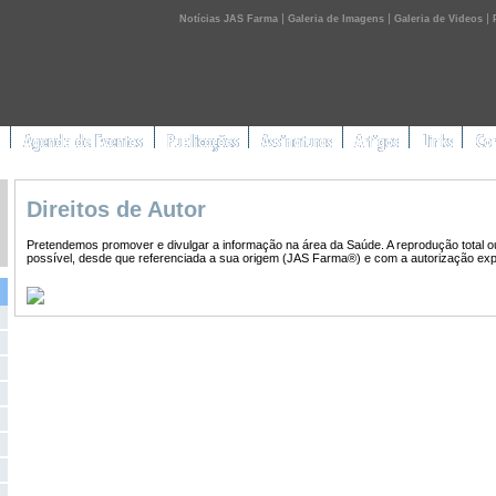
|
|
|
Notícias JAS Farma
Galeria de Imagens
Galeria de Videos
Direitos de Autor
Pretendemos promover e divulgar a informação na área da Saúde. A reprodução total ou 
possível, desde que referenciada a sua origem (JAS Farma®) e com a autorização ex