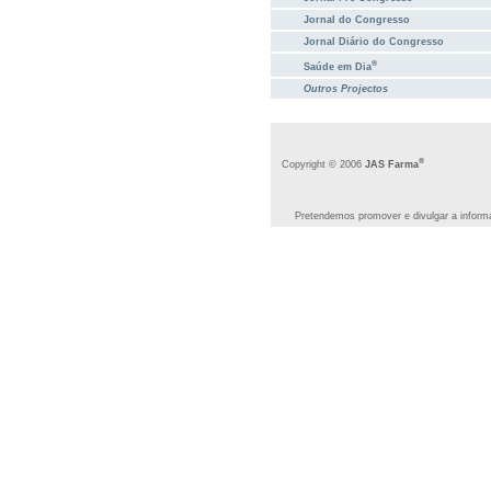
Jornal do Congresso
Jornal Diário do Congresso
®
Saúde em Dia
Outros Projectos
®
Copyright © 2006
JAS Farma
Pretendemos promover e divulgar a informa