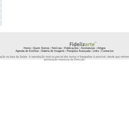
Home
|
Quem Somos
|
Notícias
|
Publicações
|
Assinaturas
|
Artigos
Agenda de Eventos
|
Galeria de Imagens
|
Pesquisa Avançada
|
Links
|
Contactos
ção na área da Saúde. A reprodução total ou parcial dos textos e fotografias é possível, desde que refe
autorização expressa da Direcção.