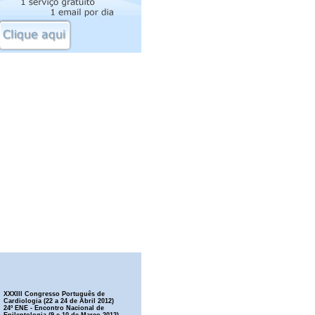
XXXIII Congresso Português de
Cardiologia (22 a 24 de Abril 2012)
24º ENE - Encontro Nacional de
Epileptologia (9 e 10 de Março 2012)