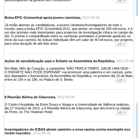
diferenciadores na génese dos Consensos».
Bolsa EFIC-Grünenthal apoia jovens cientistas
,
2012-05-09
Já estão abertas as candidaturas, a jovens cientistas/investigadores de todo o
mundo, para a bolsa EFIC-Grünenthal 2012, que perfaz um total de 200 mil euros, e é
um dos prémios mais importantes para projectos de investigação clínica no campo da
dor. O prémio é compartilhado entre os cientistas premiados e pretende apoiá-los no
início da sua carreira. As bolsas individuais têm um valor de 40 mil euros, por projecto,
para uma duração de até dois anos.
Ações de sensibilização para o Enfarte na Assembleia da República
,
2012-05-09
Em Maio, Mês do Coração, a campanha “NÃO PERCA TEMPO. SALVE UMA VIDA –
O ENFARTE NÃO PODE ESPERAR!” vai promover uma palestra e um rastreio, junto
dos deputados e funcionários da Assembleia da República, no próximo dia 10 de Maio,
entre as 15h e as 18h, no Palácio de S. Bento.
II Reunião Ibérica de Glaucoma
,
2012-05-09
O Centro Hospitalar de Entre Douro e Vouga e a Universidade de Valência realizam,
dia 27 Outubro de 2012, a II Reunião Ibérica de Glaucoma, que decorrerá na cidade
do Porto, no The Yeatman Hotel.
Investigadores do ICBAS abrem caminho a nova vacina contra meningite nos
recém-nascidos
,
2012-05-09