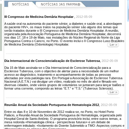
III Congresso de Medicina Dentária Hospitalar
,
2012-05-09
A saúde oral na autonomia do paciente sénior, a diabetes e saúde oral, a abordagem
do paciente HIV+, os maus tratos na população sénior são alguns dos temas que
serão tratados durante o III Congresso de Medicina Dentária Hospitalar. A reunião,
organizada pela Associação Portuguesa de Medicina Dentária Hospitalar, decorrerá
nos dias 17, 18 e 19 de Maio, nas instalações do Núcleo Regional do Norte da Liga
Portuguesa Contra o Cancro, no Porto. O evento inclui o II Congresso Luso-Brasileiro
de Medicina Dentária (Odontologia) Hospitalar.
Dia Internacional de Consciencialização de Esclerose Tuberosa
,
2012-05-09
Dia 15 de Maio assinala-se o Dia Internacional de Consciencialização para a
Esclerose Tuberosa, com o objectivo de alertar para a necessidade de um melhor
acesso ao diagnóstico, tratamento e acompanhamento de todas as pessoas
afectadas por esta patologia rara. Em Portugal a Associação de Esclerose Tuberosa
Nacional (A.E.T.N.) vai divulgar um vídeo, realizado no mês de abril e filmado em
diversas cidades, onde vários grupos de voluntários se juntaram para lançar balões e
formar uma corrente, compondo as letras “E.T.” e “T.S.” (Tuberous Sclerosis).
Reunião Anual da Sociedade Portuguesa de Hematologia 2012
,
2012-05-09
Entre os dias 8 e 10 de Novembro de 2012 realiza-se, no Porto, no Hotel Porto
Palácio, a Reunião Anual da Sociedade Portuguesa de Hematologia, organizada pelo
Hospital Geral de Santo António. O programa provisório inclui, entre outros temas, a
mesa redonda «Hematologia clínica - perspectivas futuras» e um debate de
enfermagem intitulado: «Isolamento do Doente Submetido a TMO: Aspectos comuns e