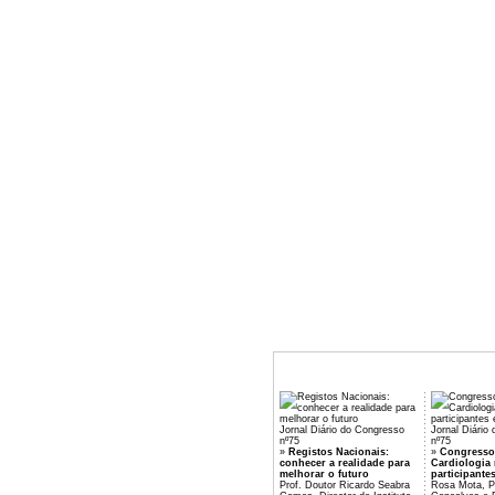
Jornal Diário do Congresso
Jornal Diário
nº75
nº75
»
Registos Nacionais:
»
Congresso
conhecer a realidade para
Cardiologia 
melhorar o futuro
participante
Prof. Doutor Ricardo Seabra
Rosa Mota, Pr