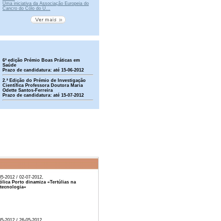
Uma iniciativa da Associação Europeia do
Cancro do Cólo do Ú...
6ª edição Prémio Boas Práticas em
Saúde
Prazo de candidatura: até 15-06-2012
2.ª Edição do Prémio de Investigação
Científica Professora Doutora Maria
Odette Santos-Ferreira
Prazo de candidatura: até 15-07-2012
05-2012 / 02-07-2012,
ólica Porto dinamiza «Tertúlias na
tecnologia«
05-2012 / 26-05-2012,