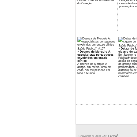
Gomes, Director do Instituto
Gonçalves e 
do Coração
camisola do «
prevenção car
Saúde Pública
®
Saúde Pública
nº107
»
Deixar de f
»
Doença de Morquio A:
cigarro de ca
especialistas portugueses
Em Janeiro, o
envolvidos em ensaio
Pública® des
clínico
acção de sensi
A doença de Morquio A
do grande públ
atinge, em média, uma em
problemática,
cada 700 mil pessoas em
distribuição de
todo o Mundo.
informativo e
comboio.
®
Copyright © 2006
JAS Farma