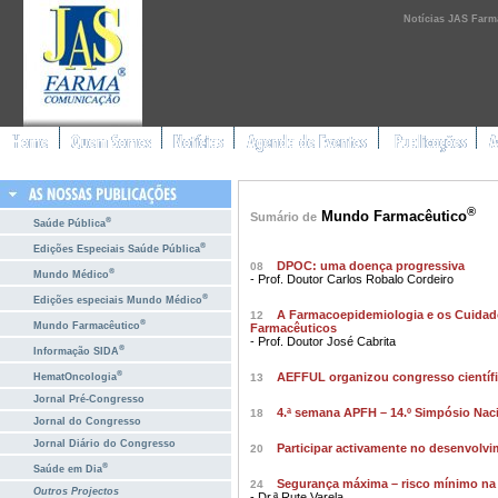
Notícias JAS Farm
®
Mundo Farmacêutico
Sumário de
®
Saúde Pública
®
Edições Especiais Saúde Pública
DPOC: uma doença progressiva
08
®
Mundo Médico
- Prof. Doutor Carlos Robalo Cordeiro
®
Edições especiais Mundo Médico
A Farmacoepidemiologia e os Cuida
12
®
Mundo Farmacêutico
Farmacêuticos
- Prof. Doutor José Cabrita
®
Informação SIDA
®
AEFFUL organizou congresso científi
HematOncologia
13
Jornal Pré-Congresso
4.ª semana APFH – 14.º Simpósio Naci
18
Jornal do Congresso
Jornal Diário do Congresso
Participar activamente no desenvolvim
20
®
Saúde em Dia
Segurança máxima – risco mínimo na 
24
Outros Projectos
- Dr.ª Rute Varela