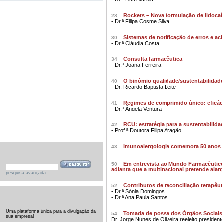
Rockets – Nova formulação de lidoca
28
- Dr.ª Filipa Cosme Silva
Sistemas de notificação de erros e ac
30
- Dr.ª Cláudia Costa
Consulta farmacêutica
34
- Dr.ª Joana Ferreira
O binómio qualidade/sustentabilidad
40
- Dr. Ricardo Baptista Leite
Regimes de comprimido único: eficácia
41
- Dr.ª Ângela Ventura
RCU: estratégia para a sustentabilid
42
- Prof.ª Doutora Filipa Aragão
Imunoalergologia comemora 50 anos 
43
Em entrevista ao Mundo Farmacêutic
50
adianta que a multinacional pretende alarg
pesquisa avançada
Contributos de reconciliação terapêu
52
- Dr.ª Sónia Domingos
- Dr.ª Ana Paula Santos
Uma plataforma única para a divulgação da
Tomada de posse dos Órgãos Sociais 
54
sua empresa!
Dr. Jorge Nunes de Oliveira reeleito president