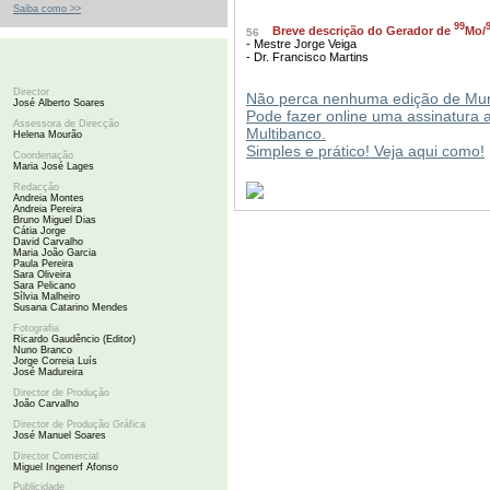
Saiba como >>
99
Breve descrição do Gerador de
Mo/
56
- Mestre Jorge Veiga
- Dr. Francisco Martins
Director
Não perca nenhuma edição de Mu
José Alberto Soares
Pode fazer online uma assinatura 
Assessora de Direcção
Multibanco.
Helena Mourão
Simples e prático! Veja aqui como!
Coordenação
Maria José Lages
Redacção
Andreia Montes
Andreia Pereira
Bruno Miguel Dias
Cátia Jorge
David Carvalho
Maria João Garcia
Paula Pereira
Sara Oliveira
Sara Pelicano
Sílvia Malheiro
Susana Catarino Mendes
Fotografia
Ricardo Gaudêncio (Editor)
Nuno Branco
Jorge Correia Luís
José Madureira
Director de Produção
João Carvalho
Director de Produção Gráfica
José Manuel Soares
Director Comercial
Miguel Ingenerf Afonso
Publicidade