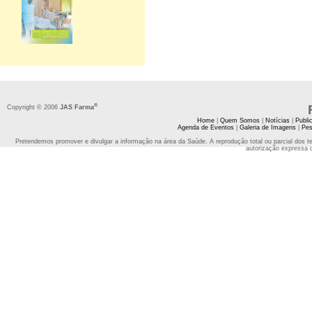
®
Copyright © 2006
JAS Farma
Home
|
Quem Somos
|
Notícias
|
Publi
Agenda de Eventos
|
Galeria de Imagens
|
Pes
Pretendemos promover e divulgar a informação na área da Saúde. A reprodução total ou parcial dos t
autorização expressa 