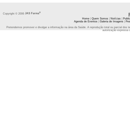
®
Copyright © 2006
JAS Farma
Home
|
Quem Somos
|
Notícias
|
Publi
Agenda de Eventos
|
Galeria de Imagens
|
Pes
Pretendemos promover e divulgar a informação na área da Saúde. A reprodução total ou parcial dos t
autorização expressa 