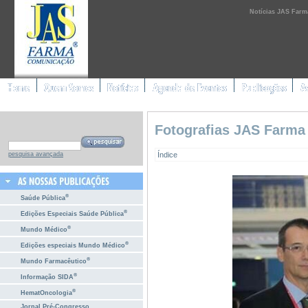
Notícias JAS Farm
Fotografias JAS Farma
Índice
pesquisa avançada
®
Saúde Pública
®
Edições Especiais Saúde Pública
®
Mundo Médico
®
Edições especiais Mundo Médico
®
Mundo Farmacêutico
®
Informação SIDA
®
HematOncologia
Jornal Pré-Congresso