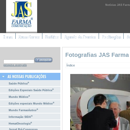
Notícias JAS Farm
Fotografias JAS Farma
Índice
pesquisa avançada
®
Saúde Pública
®
Edições Especiais Saúde Pública
®
Mundo Médico
®
Edições especiais Mundo Médico
®
Mundo Farmacêutico
®
Informação SIDA
®
HematOncologia
Jornal Pré-Congresso