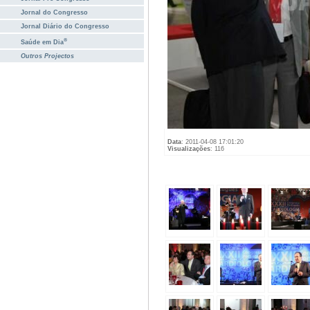
Jornal do Congresso
Jornal Diário do Congresso
®
Saúde em Dia
Outros Projectos
Data
: 2011-04-08 17:01:20
Visualizações
: 116