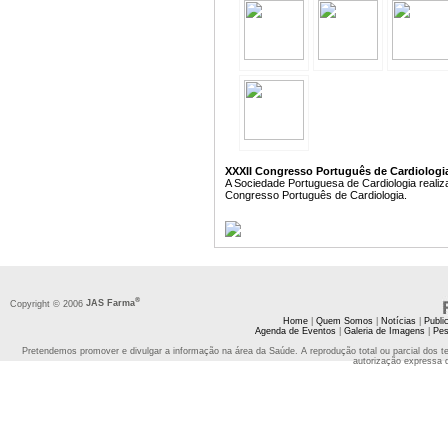
XXXII Congresso Português de Cardiologia 
A Sociedade Portuguesa de Cardiologia realiz
Congresso Português de Cardiologia.
®
Copyright © 2006
JAS Farma
Home
|
Quem Somos
|
Notícias
|
Publi
Agenda de Eventos
|
Galeria de Imagens
|
Pes
Pretendemos promover e divulgar a informação na área da Saúde. A reprodução total ou parcial dos t
autorização expressa 