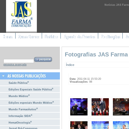
Notícias JAS Farm
Fotografias JAS Farma
Índice
pesquisa avançada
Data
: 2011-04-11 15:53:20
Visualizações
: 98
®
Saúde Pública
®
Edições Especiais Saúde Pública
®
Mundo Médico
®
Edições especiais Mundo Médico
®
Mundo Farmacêutico
®
Informação SIDA
®
HematOncologia
Jornal Pré-Congresso