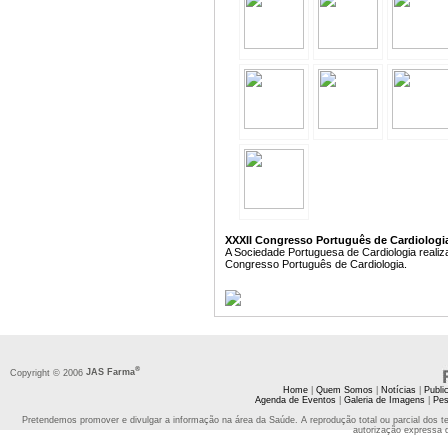
XXXII Congresso Português de Cardiologia 
A Sociedade Portuguesa de Cardiologia realiz
Congresso Português de Cardiologia.
®
Copyright © 2006
JAS Farma
Home
|
Quem Somos
|
Notícias
|
Publi
Agenda de Eventos
|
Galeria de Imagens
|
Pes
Pretendemos promover e divulgar a informação na área da Saúde. A reprodução total ou parcial dos t
autorização expressa 