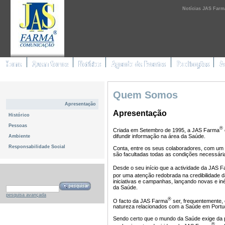
Notícias JAS Farm
Quem Somos
Apresentação
Apresentação
Histórico
Pessoas
®
Criada em Setembro de 1995, a JAS Farma
difundir informação na área da Saúde.
Ambiente
Responsabilidade Social
Conta, entre os seus colaboradores, com um 
são facultadas todas as condições necessária
Desde o seu início que a actividade da JAS 
por uma atenção redobrada na credibilidade d
iniciativas e campanhas, lançando novas e in
da Saúde.
pesquisa avançada
®
O facto da JAS Farma
ser, frequentemente,
natureza relacionados com a Saúde em Portug
Sendo certo que o mundo da Saúde exige da p
®