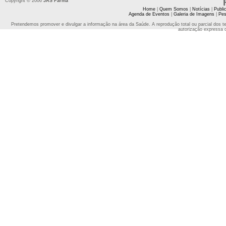
Copyright © 2006
JAS Farma
Home
|
Quem Somos
|
Notícias
|
Publi
Agenda de Eventos
|
Galeria de Imagens
|
Pes
Pretendemos promover e divulgar a informação na área da Saúde. A reprodução total ou parcial dos t
autorização expressa 