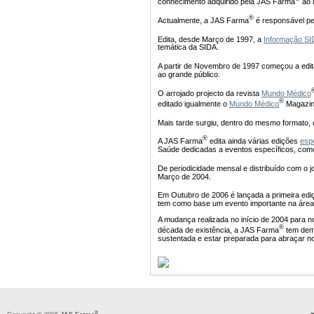
conhecimento adquirido pela JAS Farma
ao 
®
Actualmente, a JAS Farma
é responsável pel
Edita, desde Março de 1997, a
Informação SI
temática da SIDA.
A partir de Novembro de 1997 começou a edi
ao grande público.
O arrojado projecto da revista
Mundo Médico
®
editado igualmente o
Mundo Médico
Magazin
Mais tarde surgiu, dentro do mesmo formato,
®
A JAS Farma
edita ainda várias edições
esp
Saúde dedicadas a eventos específicos, co
De periodicidade mensal e distribuído com o 
Março de 2004.
Em Outubro de 2006 é lançada a primeira edi
tem como base um evento importante na área 
A mudança realizada no início de 2004 para n
®
década de existência, a JAS Farma
tem demo
sustentada e estar preparada para abraçar n
®