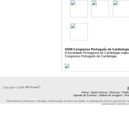
XXXII Congresso Português de Cardiologia 
A Sociedade Portuguesa de Cardiologia realiz
Congresso Português de Cardiologia.
®
Copyright © 2006
JAS Farma
Home
|
Quem Somos
|
Notícias
|
Publi
Agenda de Eventos
|
Galeria de Imagens
|
Pes
Pretendemos promover e divulgar a informação na área da Saúde. A reprodução total ou parcial dos t
autorização expressa 