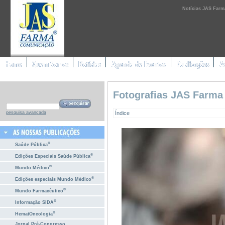
Notícias JAS Farm
Fotografias JAS Farma
Índice
pesquisa avançada
®
Saúde Pública
®
Edições Especiais Saúde Pública
®
Mundo Médico
®
Edições especiais Mundo Médico
®
Mundo Farmacêutico
®
Informação SIDA
®
HematOncologia
Jornal Pré-Congresso