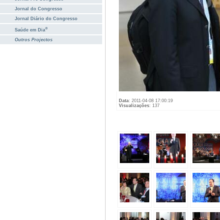
Jornal do Congresso
Jornal Diário do Congresso
®
Saúde em Dia
Outros Projectos
Data
: 2011-04-08 17:00:19
Visualizações
: 137