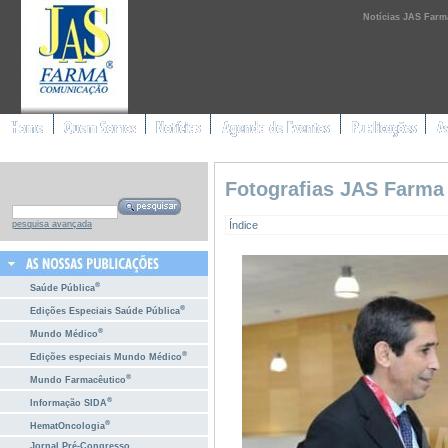
Notícias JAS Farm
Fotografias JAS Farma
Índice
pesquisa avançada
®
Saúde Pública
®
Edições Especiais Saúde Pública
®
Mundo Médico
®
Edições especiais Mundo Médico
®
Mundo Farmacêutico
®
Informação SIDA
®
HematOncologia
Jornal Pré-Congresso