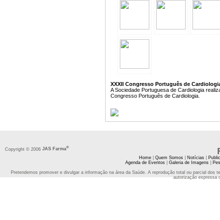
XXXII Congresso Português de Cardiologia 
A Sociedade Portuguesa de Cardiologia realiz
Congresso Português de Cardiologia.
®
Copyright © 2006
JAS Farma
Home
|
Quem Somos
|
Notícias
|
Publi
Agenda de Eventos
|
Galeria de Imagens
|
Pes
Pretendemos promover e divulgar a informação na área da Saúde. A reprodução total ou parcial dos t
autorização expressa 