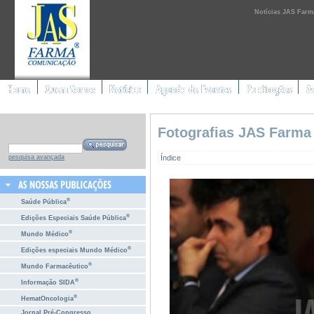
Notícias JAS Farm
Fotografias JAS Farma
Índice
pesquisa avançada
®
Saúde Pública
®
Edições Especiais Saúde Pública
®
Mundo Médico
®
Edições especiais Mundo Médico
®
Mundo Farmacêutico
®
Informação SIDA
®
HematOncologia
Jornal Pré-Congresso