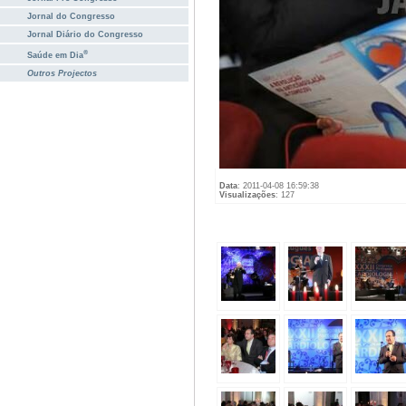
Jornal do Congresso
Jornal Diário do Congresso
®
Saúde em Dia
Outros Projectos
Data
: 2011-04-08 16:59:38
Visualizações
: 127