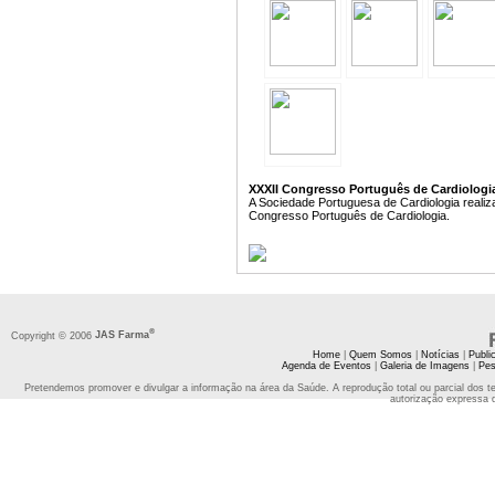
XXXII Congresso Português de Cardiologia 
A Sociedade Portuguesa de Cardiologia realiz
Congresso Português de Cardiologia.
®
Copyright © 2006
JAS Farma
Home
|
Quem Somos
|
Notícias
|
Publi
Agenda de Eventos
|
Galeria de Imagens
|
Pes
Pretendemos promover e divulgar a informação na área da Saúde. A reprodução total ou parcial dos t
autorização expressa 