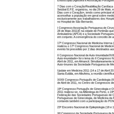
Endoscopia Digestiva e Associação Portugues
7 Dias com o Coração/Reabilitação Cardíaca 
Setúbal E.P.E. organizou, no dia 29 de Maio, e
Dias com o Coração», tendo como principal obj
aconselhar a população em geral sobre medid
exclusivamente aos trabalhadores dos Hospita
no Hospital de São Bernardo.
I Congresso Associação Portuguesa de Cirurg
28 de Maio 2011)
É na cidade de Portimão que,
Ambulatória (APCA) e a Sociedade Portugues
em conjunto. A convergência do conceito de a
17º Congresso Nacional de Medicina Interna 
realizou o 17º Congresso Nacional de Medicin
evento foi precedido por 2 dias destinados a
II Congresso Nacional de Auto-Imunidade/XVII
Auto-imunidade» foi o lema do II Congresso Na
Abril de 2011, em Almancil. Simultaneamente
Auto-Imunes da Sociedade Portuguesa de Med
Update em Medicina 2011 (14 a 17 de Abril 20
Santa Eulália, em Albufeira, a reunião científ
XXXII Congresso Português de Cardiologia (8 
de Abril de 2011, no Centro de Congressos de
19º Congresso Português de Ginecologia e O
2011 realizou-se, na Alfândega do Porto, o 1
Federação das Sociedades Portuguesas de Ob
Portuguesas de Ginecologia, de Medicina da 
contando também com a participação do P
23º Encontro Nacional de Epileptologia (18 e
XII Congresso da Sociedade Portuguesa de Me