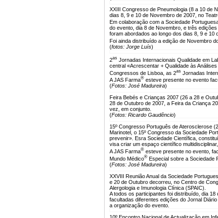
XXIII Congresso de Pneumologia (8 a 10 de 
dias 8, 9 e 10 de Novembro de 2007, no Teatr
Em colaboração com a Sociedade Portuguesa
do evento, dia 8 de Novembro, e três edições
foram abordados ao longo dos dias 8, 9 e 10
Foi ainda distribuído a edição de Novembro d
(
fotos: Jorge Luís
)
as
2
Jornadas Internacionais Qualidade em Lab
central «Acrescentar + Qualidade às Análises
as
Congressos de Lisboa, as 2
Jornadas Inter
®
A JAS Farma
esteve presente no evento facu
(
Fotos: José Madureira
)
Feira Bebés e Crianças 2007 (26 a 28 e Outu
28 de Outubro de 2007, a Feira da Criança 20
vez, em conjunto.
(
Fotos: Ricardo Gaudêncio
)
15º Congresso Português de Aterosclerose (2
Marinotel, o 15º Congresso da Sociedade Por
prevenir». Esra Sociedade Científica, constit
visa criar um espaço científico multidisciplin
®
A JAS Farma
esteve presente no evento, fa
®
Mundo Médico
Especial sobre a Sociedade 
(
Fotos: José Madureira
)
XXVIII Reunião Anual da Sociedade Portuguesa
e 20 de Outubro decorreu, no Centro de Cong
Alergologia e Imunologia Clínica (SPAIC).
A todos os participantes foi distribuído, dia 
facultadas diferentes edições do Jornal Diá
a organização do evento.
10º Encontro Nacional de Actualização em Inf