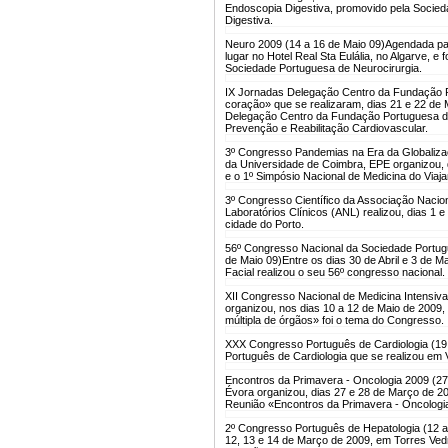
Endoscopia Digestiva, promovido pela Socie
Digestiva.
Neuro 2009 (14 a 16 de Maio 09)
Agendada par
lugar no Hotel Real Sta Eulália, no Algarve, 
Sociedade Portuguesa de Neurocirurgia.
IX Jornadas Delegação Centro da Fundação Po
coração» que se realizaram, dias 21 e 22 de
Delegação Centro da Fundação Portuguesa de
Prevenção e Reabilitação Cardiovascular.
3º Congresso Pandemias na Era da Globalizaç
da Universidade de Coimbra, EPE organizou, 
e o 1º Simpósio Nacional de Medicina do Viaja
3º Congresso Científico da Associação Nacion
Laboratórios Clínicos (ANL) realizou, dias 1 e
cidade do Porto.
56º Congresso Nacional da Sociedade Portugue
de Maio 09)
Entre os dias 30 de Abril e 3 de 
Facial realizou o seu 56º congresso nacional.
XII Congresso Nacional de Medicina Intensiva
organizou, nos dias 10 a 12 de Maio de 2009, 
múltipla de órgãos» foi o tema do Congresso.
XXX Congresso Português de Cardiologia (19 a
Português de Cardiologia que se realizou em V
Encontros da Primavera - Oncologia 2009 (27
Évora organizou, dias 27 e 28 de Março de 2
Reunião «Encontros da Primavera - Oncologi
2º Congresso Português de Hepatologia (12 
12, 13 e 14 de Março de 2009, em Torres Ved