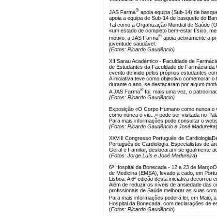
®
JAS Farma
apoia equipa (Sub-14) de basque
apoia a equipa de Sub-14 de basquete do Barr
Tal como a Organização Mundial de Saúde 
«um estado de completo bem-estar físico, me
®
motivo, a JAS Farma
apoia activamente a pr
juventude saudável.
(Fotos: Ricardo Gaudêncio)
XII Sarau Académico - Faculdade de Farmácia
de Estudantes da Faculdade de Farmácia da U
evento definido pelos próprios estudantes c
A iniciativa teve como objectivo comemorar o 
durante o ano, se destacaram por algum moti
®
A JAS Farma
foi, mais uma vez, o patrocinad
(Fotos: Ricardo Gaudêncio)
Exposição «O Corpo Humano como nunca o vi
como nunca o viu...» pode ser visitada no Pa
Para mais informações pode consultar o webs
(Fotos: Ricardo Gaudêncio e José Madureira
XXVIII Congresso Português de Cardiologia
De
Português de Cardiologia. Especialistas de á
Geral e Familiar, deslocaram-se igualmente 
(
Fotos: Jorge Luís e José Madureira
)
6º Hospital da Bonecada - 12 a 23 de Março
O
de Medicina (EMSA), levado a cado, em Portu
Lisboa. A 6ª edição desta iniciativa decorreu 
Além de reduzir os níveis de ansiedade das c
profissionais de Saúde melhorar as suas co
Para mais informações poderá ler, em Maio, a
Hospital da Bonecada, com declarações de es
(
Fotos: Ricardo Gaudêncio
)