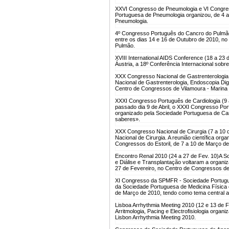
XXVI Congresso de Pneumologia e VI Congres
Portuguesa de Pneumologia organizou, de 4 
Pneumologia.
4º Congresso Português do Cancro do Pulmão
entre os dias 14 e 16 de Outubro de 2010, n
Pulmão.
XVIII International AIDS Conference (18 a 23 
Áustria, a 18º Conferência Internacional sobr
XXX Congresso Nacional de Gastrenterologia,
Nacional de Gastrenterologia, Endoscopia Dig
Centro de Congressos de Vilamoura - Marina 
XXXI Congresso Português de Cardiologia (9 a
passado dia 9 de Abril, o XXXI Congresso Port
organizado pela Sociedade Portuguesa de Car
saberes».
XXX Congresso Nacional de Cirurgia (7 a 10 
Nacional de Cirurgia. A reunião científica or
Congressos do Estoril, de 7 a 10 de Março de
Encontro Renal 2010 (24 a 27 de Fev. 10)
A S
e Diálise e Transplantação voltaram a organiz
27 de Fevereiro, no Centro de Congressos de V
XI Congresso da SPMFR - Sociedade Portugues
da Sociedade Portuguesa de Medicina Física e
de Março de 2010, tendo como tema central a
Lisboa Arrhythmia Meeting 2010 (12 e 13 de F
Arritmologia, Pacing e Electrofisiologia orga
Lisbon Arrhythmia Meeting 2010.