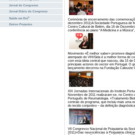
Jornal do Congresso
Jornal Diário do Congresso
®
Saúde em Dia
Cerimónia de encerramento das comemorações
dezembro 2011)
A Sociedade Portuguesa de 
Outros Projectos
Centro Cultural de Belém, dia 16 de Dezembr
conferência ao piano “A Medicina e a Música
Movimento «É melhor saber» promove diagnós
atempado do VIH/Sida é a melhor forma de con
com esta ideia central que nasceu, dia 15
principais actores do sector em Portugal. O g
lançamento decorreu na Fundação Calouste G
XIX Jornadas Internacionais do Instituto Po
Novembro de 2011 realizaram-se, no Centro d
Português de Reumatologia. «Tratamento Biot
centrais do programa, que incluiu mais uma e
do tecido conjuntivo – da definição diagnósti
VII Congresso Nacional de Psiquiatria da So
2011)
«Das neurociências à Psiquiatria clínica