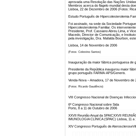
aprovada uma Resolução das Nações Unidas. 
Membros acerca do flagelo mundial desta doe
Lisboa, 22 de Dezembro de 2006 (Fotos: Ric
Estudo Português de Hipercolesterolemia Fami
Foi assinado, na sede da Sociedade Portugue
Hipercolesterolemia Familiar. Os intervenien
Presidente, Prof. Cassiano Abreu Lima, e Vice-
Macedo, Director de Comunicação, e Instituto 
pela investigação, Dra. Mafalda Bourbon, est
Lisboa, 14 de Novembro de 2006
(Fotos: Celestino Santos)
Inauguração da maior fábrica portuguesa de 
Presidente da República inaugurou maior fábr
grupo português FARMA-APS/Generis.
Venda-Nova – Amadora, 17 de Novembro de 
(Fotos: Ricardo Gaudêncio)
VIII Congresso Nacional de Doenças Infecci
6º Congresso Nacional sobre Sida
Porto, 8 a 11 de Outubro de 2006
XXVII Reunião Anual da SPAIC
XXVII REUNI
IMUNOLOGIA CLÍNICA (SPAIC) Lisboa, 11 a 
XIV Congresso Português de Aterosclerose
Vi