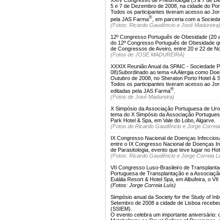
5 e 7 de Dezembro de 2008, na cidade do Po
Todos os participantes tiveram acesso ao Jo
®
pela JAS Farma
, em parceria com a Socied
(Fotos: Ricardo Gaudêncio e José Madureira
12º Congresso Português de Obesidade (20 
do 12º Congresso Português de Obesidade qu
de Congressos de Aveiro, entre 20 e 22 de 
(Fotos de JOSÉ MADUREIRA)
XXXIX Reunião Anual da SPAIC - Sociedade Por
08)
Subordinado ao tema «A Alergia como Doen
Outubro de 2008, no Sheraton Porto Hotel & S
Todos os participantes tiveram acesso ao Jor
®
editadas pela JAS Farma
.
(Fotos de José Madureira)
X Simpósio da Associação Portuguesa de Urol
tema do X Simpósio da Associação Portuguesa 
Park Hotel & Spa, em Vale do Lobo, Algarve.
(Fotos de Ricardo Gaudêncio e Jorge Correia
IX Congresso Nacional de Doenças Infecciosa
entre o IX Congresso Nacional de Doenças In
de Parasitologia, evento que teve lugar no Hot
(Fotos: Ricardo Gaudêncio e Jorge Correia L
VII Congresso Luso-Brasileiro de Transplanta
Portuguesa de Transplantação e a Associaçã
Eulália Resort & Hotel Spa, em Albufeira, o V
(Fotos: Jorge Correia Luís)
Simpósio anual da Society for the Study of In
Setembro de 2008 a cidade de Lisboa recebeu 
(SSIEM).
O evento celebra um importante aniversário: 