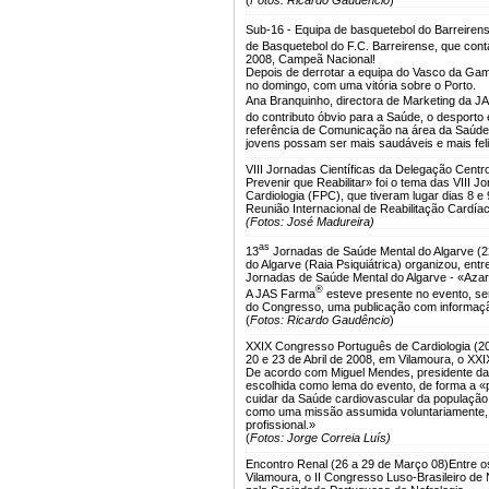
(
Fotos: Ricardo Gaudêncio
)
Sub-16 - Equipa de basquetebol do Barreiren
de Basquetebol do F.C. Barreirense, que cont
2008, Campeã Nacional!
Depois de derrotar a equipa do Vasco da Gama
no domingo, com uma vitória sobre o Porto.
Ana Branquinho, directora de Marketing da 
do contributo óbvio para a Saúde, o desporto
referência de Comunicação na área da Saúde 
jovens possam ser mais saudáveis e mais feli
VIII Jornadas Científicas da Delegação Centr
Prevenir que Reabilitar» foi o tema das VIII
Cardiologia (FPC), que tiveram lugar dias 8 
Reunião Internacional de Reabilitação Cardía
(Fotos: José Madureira)
as
13
Jornadas de Saúde Mental do Algarve (22
do Algarve (Raia Psiquiátrica) organizou, entr
Jornadas de Saúde Mental do Algarve - «Azar
®
A JAS Farma
esteve presente no evento, sen
do Congresso, uma publicação com informaçã
(
Fotos: Ricardo Gaudêncio
)
XXIX Congresso Português de Cardiologia (20 
20 e 23 de Abril de 2008, em Vilamoura, o XX
De acordo com Miguel Mendes, presidente da 
escolhida como lema do evento, de forma a 
cuidar da Saúde cardiovascular da população
como uma missão assumida voluntariamente, 
profissional.»
(
Fotos: Jorge Correia Luís)
Encontro Renal (26 a 29 de Março 08)
Entre o
Vilamoura, o II Congresso Luso-Brasileiro de