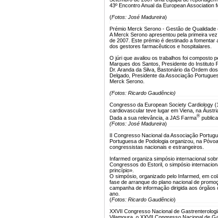
43º Encontro Anual da European Association f
(
Fotos: José Madureira
)
Prémio Merck Serono - Gestão de Qualidade
A Merck Serono apresentou pela primeira ve
de 2007. Este prémio é destinado a fomentar a
dos gestores farmacêuticos e hospitalares.
O júri que avaliou os trabalhos foi composto
Marques dos Santos, Presidente do Instituto
Dr. Aranda da Silva, Bastonário da Ordem do
Delgado, Presidente da Associação Portuguesa
Merck Serono.
(Fotos: Ricardo Gaudêncio)
Congresso da European Society Cardiology (
cardiovascular teve lugar em Viena, na Áustri
®
Dada a sua relevância, a JAS Farma
public
(Fotos: José Madureira
)
II Congresso Nacional da Associação Portugu
Portuguesa de Podologia organizou, na Póvoa
congressistas nacionais e estrangeiros.
Infarmed organiza simpósio internacional so
Congressos do Estoril, o simpósio internaci
princípio».
O simpósio, organizado pelo Infarmed, em 
fase de arranque do plano nacional de promoç
campanha de informação dirigida aos órgãos de
ano.
(
Fotos: Ricardo Gaudêncio
)
XXVII Congresso Nacional de Gastrenterologi
Vilamoura, o XXVII Congresso Nacional de Ga