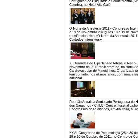
Portuguesa de Psiquiatria e Saúde Mental (S
Coimbra, no Hotel Vila Galé.
O Norte da Anestesia 2011 - Congresso Intern
e 19 de Novembro 2011)
Dias 18 e 19 de Nove
reunião científica «O Norte da Anestesia 201
Cuidados Intensivos».
XII Jornadas de Hipertensão Arterial e Risc
Novembro de 2011 realizaram-se, no Hotel She
Cardiovascular de Matosinhos. Organizada pel
tem contado, nos últimos anos, com uma afluênc
nacional.
Reunião Anual da Sociedade Portuguesa de H
dos Capuchos - CHLC (Centro Hospital Lisboa
Congressos dos Salgados, em Albufeira, a Re
XXVII Congresso de Pneumologia (28 a 30 de
29 e 30 de Outubro de 2011, no Centro de C