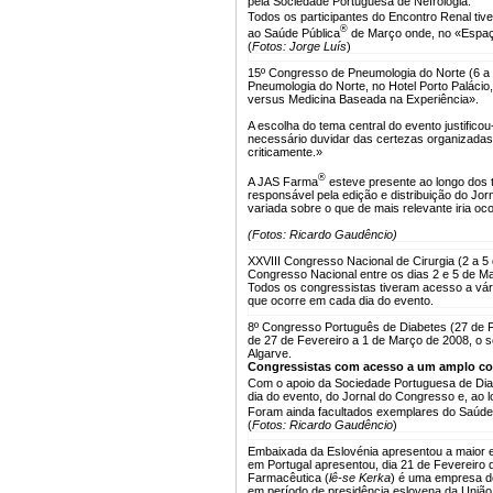
pela Sociedade Portuguesa de Nefrologia.
Todos os participantes do Encontro Renal ti
®
ao Saúde Pública
de Março onde, no «Espaço 
(
Fotos: Jorge Luís
)
15º Congresso de Pneumologia do Norte (6 a
Pneumologia do Norte, no Hotel Porto Paláci
versus Medicina Baseada na Experiência».
A escolha do tema central do evento justific
necessário duvidar das certezas organizada
criticamente.»
®
A JAS Farma
esteve presente ao longo dos 
responsável pela edição e distribuição do Jor
variada sobre o que de mais relevante iria oc
(Fotos: Ricardo Gaudêncio)
XXVIII Congresso Nacional de Cirurgia (2 a 5
Congresso Nacional entre os dias 2 e 5 de Ma
Todos os congressistas tiveram acesso a vár
que ocorre em cada dia do evento.
8º Congresso Português de Diabetes (27 de F
de 27 de Fevereiro a 1 de Março de 2008, o 
Algarve.
Congressistas com acesso a um amplo co
Com o apoio da Sociedade Portuguesa de Dia
dia do evento, do Jornal do Congresso e, ao l
Foram ainda facultados exemplares do Saúde
(
Fotos: Ricardo Gaudêncio
)
Embaixada da Eslovénia apresentou a maior 
em Portugal apresentou, dia 21 de Fevereiro 
Farmacêutica (
lê-se Kerka
) é uma empresa de
em período de presidência eslovena da União