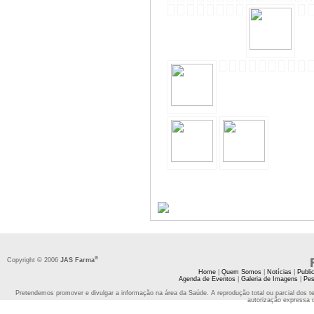
®
Copyright © 2006
JAS Farma
Home
|
Quem Somos
|
Notícias
|
Publi
Agenda de Eventos
|
Galeria de Imagens
|
Pes
Pretendemos promover e divulgar a informação na área da Saúde. A reprodução total ou parcial dos t
autorização expressa 