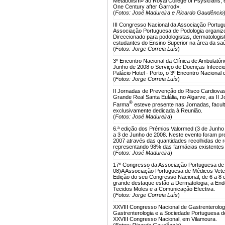
Metabolism» ao Royal College of Psysicians, 
One Century after Garrod».
(
Fotos: José Madureira e Ricardo Gaudêncio
III Congresso Nacional da Associação Portugu
Associação Portuguesa de Podologia organizou
Direccionado para podologistas, dermatologista
estudantes do Ensino Superior na área da saú
(
Fotos: Jorge Correia Luís
)
3º Encontro Nacional da Clínica de Ambulatóri
Junho de 2008 o Serviço de Doenças Infeccio
Palácio Hotel - Porto, o 3º Encontro Nacional 
(
Fotos: Jorge Correia Luís
)
II Jornadas de Prevenção do Risco Cardiovasc
Grande Real Santa Eulália, no Algarve, as II
®
Farma
esteve presente nas Jornadas, facult
exclusivamente dedicada à Reunião.
(
Fotos: José Madureira
)
6.ª edição dos Prémios Valormed (3 de Junho
a 3 de Junho de 2008. Neste evento foram pr
2007 através das quantidades recolhidas de
representando 98% das farmácias existentes 
(
Fotos: José Madureira
)
17º Congresso da Associação Portuguesa de 
08)
A Associação Portuguesa de Médicos Vete
Edição do seu Congresso Nacional, de 6 a 8 d
grande destaque estão a Dermatologia; a Endo
Tecidos Moles e a Comunicação Efectiva.
(
Fotos: Jorge Correia Luís
)
XXVIII Congresso Nacional de Gastrenterologi
Gastrenterologia e a Sociedade Portuguesa de
XXVIII Congresso Nacional, em Vilamoura.