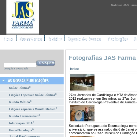
Notícias JAS Farm
Fotografias JAS Farma
Índice
pesquisa avançada
®
Saúde Pública
®
27as Jornadas de Cardiologia e HTA de Almad
Edições Especiais Saúde Pública
2012 realizam-se, em Sesimbra, as 27as Jorna
®
Instituto de Cardiologia Preventiva de Almada 
Mundo Médico
®
Edições especiais Mundo Médico
®
Mundo Farmacêutico
®
Informação SIDA
Sociedade Portuguesa de Reumatologia comem
aniversário, que se assinalou dia 6 de Jane
®
HematOncologia
comemorativa na Casa-Museu da Fundação Me
Jornal Pré-Congresso