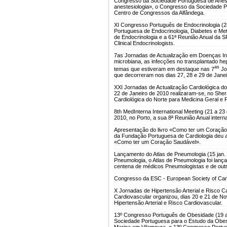
Congresso da Sociedade Portuguesa de Aneste
anestesiologia», o Congresso da Sociedade Po
Centro de Congressos da Alfândega.
XI Congresso Português de Endocrinologia (2
Portuguesa de Endocrinologia, Diabetes e Met
de Endocrinologia e a 61ª Reunião Anual da S
Clinical Endocrinologists.
7as Jornadas de Actualização em Doenças Inf
microbiana, as infecções no transplantado hepá
as
temas que estiveram em destaque nas 7
Jo
que decorreram nos dias 27, 28 e 29 de Janei
XXI Jornadas de Actualização Cardiológica do 
22 de Janeiro de 2010 realizaram-se, no Sher
Cardiológica do Norte para Medicina Geral e F
8th MedInterna International Meeting (21 a 23
2010, no Porto, a sua 8ª Reunião Anual inter
Apresentação do livro «Como ter um Coração
da Fundação Portuguesa de Cardiologia deu a
«Como ter um Coração Saudável».
Lançamento do Atlas de Pneumologia (15 jan.
Pneumologia, o Atlas de Pneumologia foi lan
centena de médicos Pneumologistas e de outr
Congresso da ESC - European Society of Card
X Jornadas de Hipertensão Arterial e Risco C
Cardiovascular organizou, dias 20 e 21 de N
Hipertensão Arterial e Risco Cardiovascular.
13º Congresso Português de Obesidade (19 a
Sociedade Portuguesa para o Estudo da Obesi
Marina em Vilamoura, o 13º Congresso Portu