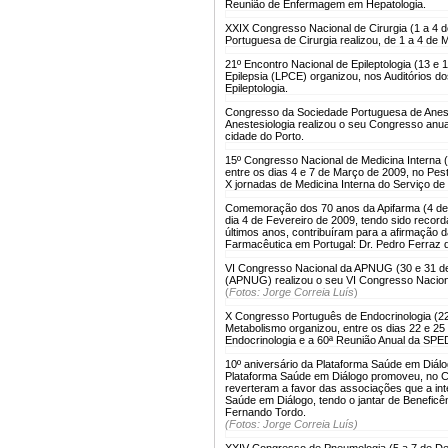
Reunião de Enfermagem em Hepatologia.
XXIX Congresso Nacional de Cirurgia (1 a 4 
Portuguesa de Cirurgia realizou, de 1 a 4 de
21º Encontro Nacional de Epileptologia (13 e 
Epilepsia (LPCE) organizou, nos Auditórios d
Epileptologia.
Congresso da Sociedade Portuguesa de Anest
Anestesiologia realizou o seu Congresso anua
cidade do Porto.
15º Congresso Nacional de Medicina Interna 
entre os dias 4 e 7 de Março de 2009, no Pes
X jornadas de Medicina Interna do Serviço de 
Comemoração dos 70 anos da Apifarma (4 de 
dia 4 de Fevereiro de 2009, tendo sido recor
últimos anos, contribuíram para a afirmação da
Farmacêutica em Portugal: Dr. Pedro Ferraz
VI Congresso Nacional da APNUG (30 e 31 de
(APNUG) realizou o seu VI Congresso Naciona
(
Fotos: Jorge Correia Luís
)
X Congresso Português de Endocrinologia (22
Metabolismo organizou, entre os dias 22 e 2
Endocrinologia e a 60ª Reunião Anual da SP
10º aniversário da Plataforma Saúde em Diál
Plataforma Saúde em Diálogo promoveu, no Cen
reverteram a favor das associações que a int
Saúde em Diálogo, tendo o jantar de Beneficê
Fernando Tordo.
(Fotos: Jorge Correia Luís)
XXIV Congresso de Pneumologia (5 a 7 de D