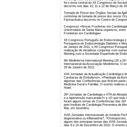
foi o tema central do XII Congresso da Soci
decorreu nos dias 10, 11 e 12 de Março de 20
Tomada de Posse dos Órgãos Sociais da Apif
cerimónia de tomada de posse dos novos Órg
Farmacêutica decorreu no Centro de Congres
Congresso «Novas Fronteiras em Cardiologia»
Universitário de Santa Maria organizou, entre
Fronteiras em Cardiologia».
XII Congresso Português de Endocrinologia e
Portuguesa de Endocrinologia Diabetes e Met
de Janeiro de 2011, o XII Congresso Portugu
realização de iniciativas conjuntas com outra
Meeting com a Sociedade Espanhola de Endocr
9th Medinterna International Meeting (26 a 29
Internacional da Associação Medinterna. O ev
29 de Janeiro de 2011.
XXII Jornadas de Actualização Cardiológica do
Cardíacas de Embolismo», «Patologia da Aor
algumas das Conferências que fizeram parte 
Medicina Geral e Familiar. O evento realizou-
Hotel.
26ª Jornadas de Cardiologia e HTA de Almada 
e a hipertensão mascarada?» e «O que todo o 
foram alguns temas de Conferências das 26ª J
pelo Instituto de Cardiologia Preventiva de Al
Mar, em Sesimbra.
XVIII Jornadas Internacionais do Instituto Po
degenerativa ou inflamatória?, ?Osteoporose,
alguns dos principais temas das XVIII Jornada
dias 9 e 10 de Dezembro de 2010. O evento 