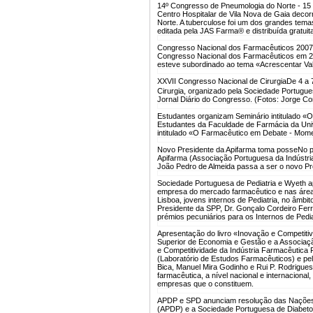
14º Congresso de Pneumologia do Norte - 15
Centro Hospitalar de Vila Nova de Gaia deco
Norte. A tuberculose foi um dos grandes tema
editada pela JAS Farma® e distribuída gratuit
Congresso Nacional dos Farmacêuticos 2007
Congresso Nacional dos Farmacêuticos em 2
esteve subordinado ao tema «Acrescentar Va
XXVII Congresso Nacional de Cirurgia
De 4 a 
Cirurgia, organizado pela Sociedade Portugue
Jornal Diário do Congresso. (Fotos: Jorge Cor
Estudantes organizam Seminário intitulado
Estudantes da Faculdade de Farmácia da Univ
intitulado «O Farmacêutico em Debate - Mo
Novo Presidente da Apifarma toma posse
No p
Apifarma (Associação Portuguesa da Indústri
João Pedro de Almeida passa a ser o novo Pre
Sociedade Portuguesa de Pediatria e Wyeth a
empresa do mercado farmacêutico e nas áreas
Lisboa, jovens internos de Pediatria, no âmb
Presidente da SPP, Dr. Gonçalo Cordeiro Ferr
prémios pecuniários para os Internos de Pediat
Apresentação do livro «Inovação e Competiti
Superior de Economia e Gestão e a Associaç
e Competitividade da Indústria Farmacêutica
(Laboratório de Estudos Farmacêuticos) e pel
Bica, Manuel Mira Godinho e Rui P. Rodrigues. 
farmacêutica, a nível nacional e internaciona
empresas que o constituem.
APDP e SPD anunciam resolução das Nações 
(APDP) e a Sociedade Portuguesa de Diabetol