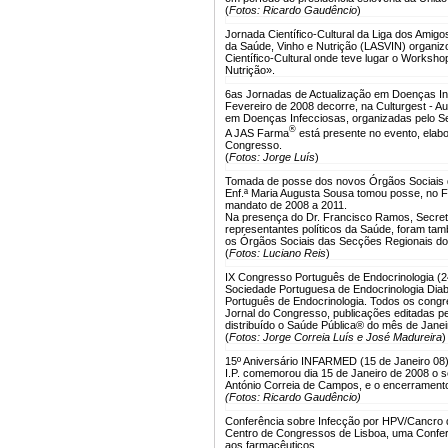
(
Fotos: Ricardo Gaudêncio
)
Jornada Científico-Cultural da Liga dos Amig
da Saúde, Vinho e Nutrição (LASVIN) organizo
Científico-Cultural onde teve lugar o Works
Nutrição».
6as Jornadas de Actualização em Doenças Inf
Fevereiro de 2008 decorre, na Culturgest - A
em Doenças Infecciosas, organizadas pelo Se
®
A JAS Farma
está presente no evento, elabor
Congresso.
(
Fotos: Jorge Luís
)
Tomada de posse dos novos Órgãos Sociais d
Enf.ª Maria Augusta Sousa tomou posse, no 
mandato de 2008 a 2011.
Na presença do Dr. Francisco Ramos, Secretá
representantes políticos da Saúde, foram t
os Órgãos Sociais das Secções Regionais do 
(
Fotos: Luciano Reis
)
IX Congresso Português de Endocrinologia (2
Sociedade Portuguesa de Endocrinologia Dia
Português de Endocrinologia. Todos os congre
Jornal do Congresso, publicações editadas p
distribuído o Saúde Pública® do mês de Janei
(
Fotos: Jorge Correia Luís e José Madureira
)
15º Aniversário INFARMED (15 de Janeiro 08
I.P. comemorou dia 15 de Janeiro de 2008 o se
António Correia de Campos, e o encerramento
(Fotos: Ricardo Gaudêncio)
Conferência sobre Infecção por HPV/Cancro d
Centro de Congressos de Lisboa, uma Conferen
aos farmacêuticos.