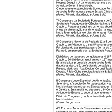
Hospital Joaquim Urbano organizou, entre os 
Actualização em Infecciologia.
O evento teve o patrocínio da Sociedade Por
Associação Portuguesa para o Estudo Clínic
(
Fotos: Ricardo Gaudêncio e Jorge Luís
)
7º Congresso da Sociedade Portuguesa de Ciê
Sociedade Portuguesa de Ciências da Nutriçã
Outubro. Foram os seguintes os temas abord
A arte da alimentação e a alimentação na arte
Nutrição terapêutica, Alergias alimentares, A
(
Fotos: Ricardo Gaudêncio e Jorge Luís
)
8º Congresso Nacional de Pediatria (1 a 5 de
Outubro, em Vilamoura, o seu 8º congresso n
Foi distribuído aos participantes o Jornal do
Farma®, em parceria com a Sociedade Portug
Diabéticos portugueses conquistam os 4.167 
Outubro, 26 diabéticos atingiram os 4.167 metr
Esta iniciativa, promovida pela Associação de
diabéticos tipo 1 e 2, profissionais de saúde e
Freego, Medtronic, Aba Design, Coronel Tapioca
Destak, Rádio Clube e revista Medicina & Saú
(
Fotos: Ricardo Gaudêncio
)
II Congresso Luso-Espanhol de Alimentação, N
Setembro, a Associação Portuguesa dos Nutri
Nutricionistas organizou, no Europarque, em 
e Dietética. Em simultâneo decorreu o 6º Con
Ao longo do Encontro, subordinado ao tema «Nu
Diário do Congresso, publicação editada pel
Nutricionistas.
(
Fotos: Jorge Luís
)
43º Encontro Anual da European Association f
Setembro de 2007 uma equipa de reportage