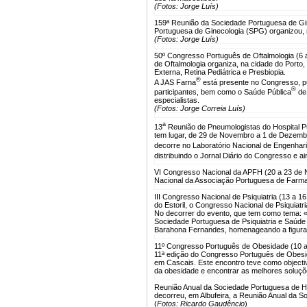
(Fotos: Jorge Luís)
159ª Reunião da Sociedade Portuguesa de Gin
Portuguesa de Ginecologia (SPG) organizou, n
(Fotos: Jorge Luís)
50º Congresso Português de Oftalmologia (6
de Oftalmologia organiza, na cidade do Porto
Externa, Retina Pediátrica e Presbiopia.
®
A JAS Farna
está presente no Congresso, pu
®
participantes, bem como o Saúde Pública
de 
especialistas.
(Fotos: Jorge Correia Luís)
a
13
Reunião de Pneumologistas do Hospital Pu
tem lugar, de 29 de Novembro a 1 de Dezembr
decorre no Laboratório Nacional de Engenhari
distribuindo o Jornal Diário do Congresso e a
VI Congresso Nacional da APFH (20 a 23 de 
Nacional da Associação Portuguesa de Farma
III Congresso Nacional de Psiquiatria (13 a 
do Estoril, o Congresso Nacional de Psiquiatr
No decorrer do evento, que tem como tema: «A
Sociedade Portuguesa de Psiquiatria e Saúde
Barahona Fernandes, homenageando a figura e
11º Congresso Português de Obesidade (10 
11ª edição do Congresso Português de Obesid
em Cascais. Este encontro teve como objecti
da obesidade e encontrar as melhores soluçõe
Reunião Anual da Sociedade Portuguesa de H
decorreu, em Albufeira, a Reunião Anual da 
(
Fotos: Ricardo Gaudêncio
)