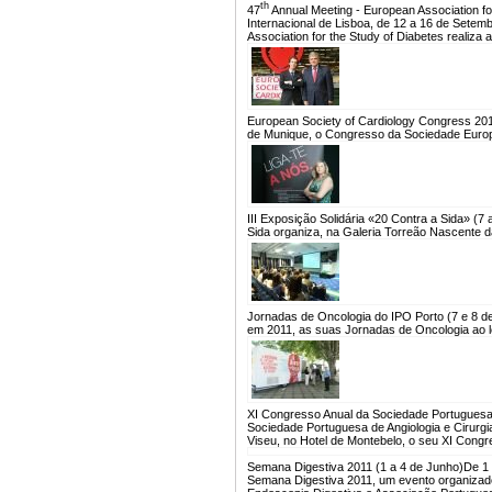
th
47
Annual Meeting - European Association fo
Internacional de Lisboa, de 12 a 16 de Sete
Association for the Study of Diabetes realiza 
European Society of Cardiology Congress 20
de Munique, o Congresso da Sociedade Europe
III Exposição Solidária «20 Contra a Sida» (7 
Sida organiza, na Galeria Torreão Nascente da
Jornadas de Oncologia do IPO Porto (7 e 8 d
em 2011, as suas Jornadas de Oncologia ao lo
XI Congresso Anual da Sociedade Portuguesa 
Sociedade Portuguesa de Angiologia e Cirurgi
Viseu, no Hotel de Montebelo, o seu XI Congr
Semana Digestiva 2011 (1 a 4 de Junho)
De 1 
Semana Digestiva 2011, um evento organizad