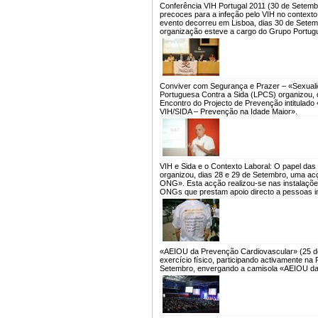
Conferência VIH Portugal 2011 (30 de Setemb
precoces para a infeção pelo VIH no contexto 
evento decorreu em Lisboa, dias 30 de Setemb
organização esteve a cargo do Grupo Portugu
Conviver com Segurança e Prazer – «Sexuali
Portuguesa Contra a Sida (LPCS) organizou, d
Encontro do Projecto de Prevenção intitulad
VIH/SIDA – Prevenção na Idade Maior».
VIH e Sida e o Contexto Laboral: O papel da
organizou, dias 28 e 29 de Setembro, uma acç
ONG». Esta acção realizou-se nas instalações 
ONGs que prestam apoio directo a pessoas in
«AEIOU da Prevenção Cardiovascular» (25 d
exercício físico, participando activamente n
Setembro, envergando a camisola «AEIOU da