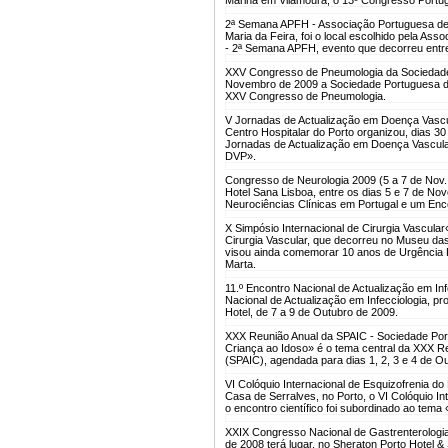
2ª Semana APFH - Associação Portuguesa de 
Maria da Feira, foi o local escolhido pela As
- 2ª Semana APFH, evento que decorreu entr
XXV Congresso de Pneumologia da Sociedade
Novembro de 2009 a Sociedade Portuguesa de 
XXV Congresso de Pneumologia.
V Jornadas de Actualização em Doença Vascu
Centro Hospitalar do Porto organizou, dias 3
Jornadas de Actualização em Doença Vascula
DVP».
Congresso de Neurologia 2009 (5 a 7 de Nov.
Hotel Sana Lisboa, entre os dias 5 e 7 de N
Neurociências Clínicas em Portugal e um Enco
X Simpósio Internacional de Cirurgia Vascular
Cirurgia Vascular, que decorreu no Museu da
visou ainda comemorar 10 anos de Urgência Re
Marta.
11.º Encontro Nacional de Actualização em Inf
Nacional de Actualização em Infecciologia, p
Hotel, de 7 a 9 de Outubro de 2009.
XXX Reunião Anual da SPAIC - Sociedade Portu
Criança ao Idoso» é o tema central da XXX Re
(SPAIC), agendada para dias 1, 2, 3 e 4 de Ou
VI Colóquio Internacional de Esquizofrenia do
Casa de Serralves, no Porto, o VI Colóquio In
o encontro científico foi subordinado ao tem
XXIX Congresso Nacional de Gastrenterologia
de 2008 terá lugar, no Sheraton Porto Hotel 