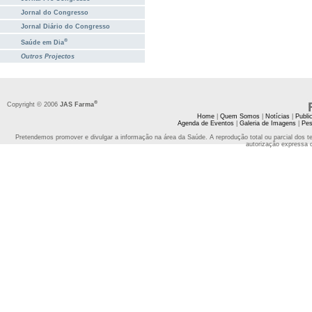
Jornal do Congresso
Jornal Diário do Congresso
®
Saúde em Dia
Outros Projectos
®
Copyright © 2006
JAS Farma
Home
|
Quem Somos
|
Notícias
|
Publi
Agenda de Eventos
|
Galeria de Imagens
|
Pes
Pretendemos promover e divulgar a informação na área da Saúde. A reprodução total ou parcial dos t
autorização expressa 