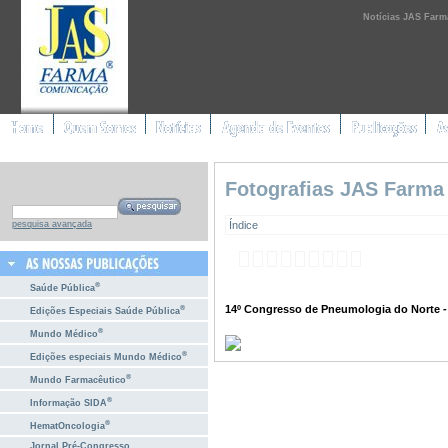
Notícias JAS Farm
Fotografias JAS Farma
Índice
pesquisa avançada
®
Saúde Pública
14º Congresso de Pneumologia do Norte - 
®
Edições Especiais Saúde Pública
®
Mundo Médico
®
Edições especiais Mundo Médico
®
Mundo Farmacêutico
®
Informação SIDA
®
HematOncologia
Jornal Pré-Congresso