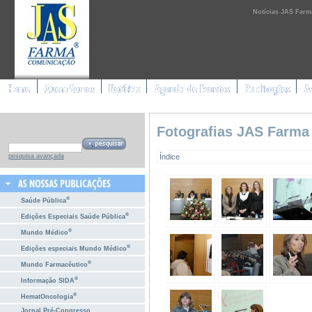
Notícias JAS Farm
Fotografias JAS Farma
Índice
pesquisa avançada
®
Saúde Pública
®
Edições Especiais Saúde Pública
®
Mundo Médico
®
Edições especiais Mundo Médico
®
Mundo Farmacêutico
®
Informação SIDA
®
HematOncologia
Jornal Pré-Congresso