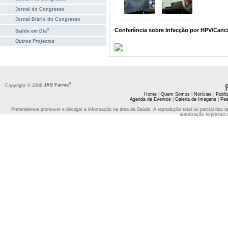
Jornal do Congresso
Jornal Diário do Congresso
Conferência sobre Infecção por HPV/Cancr
®
Saúde em Dia
Outros Projectos
®
Copyright © 2006
JAS Farma
Home
|
Quem Somos
|
Notícias
|
Publi
Agenda de Eventos
|
Galeria de Imagens
|
Pes
Pretendemos promover e divulgar a informação na área da Saúde. A reprodução total ou parcial dos t
autorização expressa 