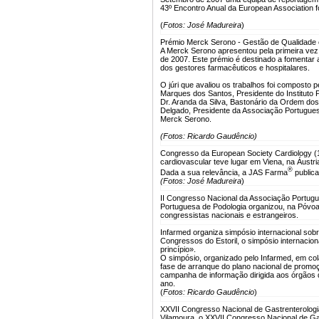
43º Encontro Anual da European Association f
(
Fotos: José Madureira
)
Prémio Merck Serono - Gestão de Qualidade
A Merck Serono apresentou pela primeira ve
de 2007. Este prémio é destinado a fomentar a
dos gestores farmacêuticos e hospitalares.
O júri que avaliou os trabalhos foi composto
Marques dos Santos, Presidente do Instituto
Dr. Aranda da Silva, Bastonário da Ordem do
Delgado, Presidente da Associação Portuguesa
Merck Serono.
(Fotos: Ricardo Gaudêncio)
Congresso da European Society Cardiology (
cardiovascular teve lugar em Viena, na Áustri
®
Dada a sua relevância, a JAS Farma
public
(Fotos: José Madureira
)
II Congresso Nacional da Associação Portugu
Portuguesa de Podologia organizou, na Póvoa
congressistas nacionais e estrangeiros.
Infarmed organiza simpósio internacional so
Congressos do Estoril, o simpósio internaci
princípio».
O simpósio, organizado pelo Infarmed, em 
fase de arranque do plano nacional de promoç
campanha de informação dirigida aos órgãos de
ano.
(
Fotos: Ricardo Gaudêncio
)
XXVII Congresso Nacional de Gastrenterologi
Vilamoura, o XXVII Congresso Nacional de Ga