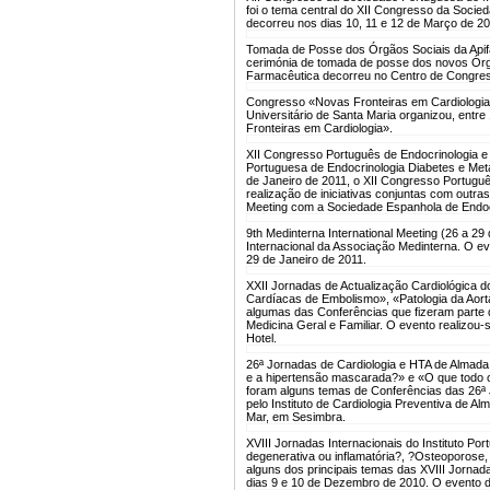
foi o tema central do XII Congresso da Soci
decorreu nos dias 10, 11 e 12 de Março de 20
Tomada de Posse dos Órgãos Sociais da Apif
cerimónia de tomada de posse dos novos Órg
Farmacêutica decorreu no Centro de Congres
Congresso «Novas Fronteiras em Cardiologia»
Universitário de Santa Maria organizou, entre
Fronteiras em Cardiologia».
XII Congresso Português de Endocrinologia e
Portuguesa de Endocrinologia Diabetes e Met
de Janeiro de 2011, o XII Congresso Portugu
realização de iniciativas conjuntas com outra
Meeting com a Sociedade Espanhola de Endocr
9th Medinterna International Meeting (26 a 29
Internacional da Associação Medinterna. O ev
29 de Janeiro de 2011.
XXII Jornadas de Actualização Cardiológica do
Cardíacas de Embolismo», «Patologia da Aor
algumas das Conferências que fizeram parte 
Medicina Geral e Familiar. O evento realizou-
Hotel.
26ª Jornadas de Cardiologia e HTA de Almada 
e a hipertensão mascarada?» e «O que todo o 
foram alguns temas de Conferências das 26ª J
pelo Instituto de Cardiologia Preventiva de Al
Mar, em Sesimbra.
XVIII Jornadas Internacionais do Instituto Po
degenerativa ou inflamatória?, ?Osteoporose,
alguns dos principais temas das XVIII Jornada
dias 9 e 10 de Dezembro de 2010. O evento 