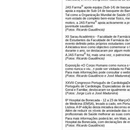
®
JAS Farma
apoia equipa (Sub-14) de basque
apoia a equipa de Sub-14 de basquete do Barr
Tal como a Organização Mundial de Saúde 
«um estado de completo bem-estar físico, me
®
motivo, a JAS Farma
apoia activamente a pr
juventude saudável.
(Fotos: Ricardo Gaudêncio)
XII Sarau Académico - Faculdade de Farmácia
de Estudantes da Faculdade de Farmácia da U
evento definido pelos próprios estudantes c
A iniciativa teve como objectivo comemorar o 
durante o ano, se destacaram por algum moti
®
A JAS Farma
foi, mais uma vez, o patrocinad
(Fotos: Ricardo Gaudêncio)
Exposição «O Corpo Humano como nunca o vi
como nunca o viu...» pode ser visitada no Pa
Para mais informações pode consultar o webs
(Fotos: Ricardo Gaudêncio e José Madureira
XXVIII Congresso Português de Cardiologia
De
Português de Cardiologia. Especialistas de á
Geral e Familiar, deslocaram-se igualmente 
(
Fotos: Jorge Luís e José Madureira
)
6º Hospital da Bonecada - 12 a 23 de Março
O
de Medicina (EMSA), levado a cado, em Portu
Lisboa. A 6ª edição desta iniciativa decorreu 
Além de reduzir os níveis de ansiedade das c
profissionais de Saúde melhorar as suas co
Para mais informações poderá ler, em Maio, a
Hospital da Bonecada, com declarações de es
(
Fotos: Ricardo Gaudêncio
)