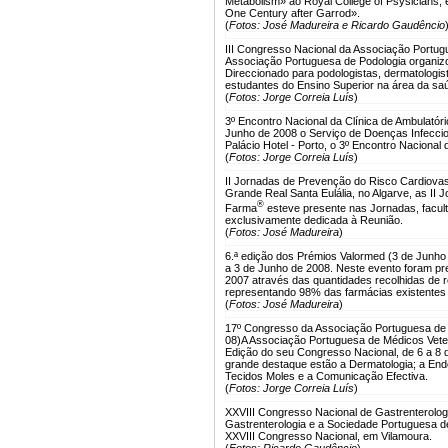
Metabolism» ao Royal College of Psysicians, 
One Century after Garrod».
(
Fotos: José Madureira e Ricardo Gaudêncio
III Congresso Nacional da Associação Portugu
Associação Portuguesa de Podologia organizou
Direccionado para podologistas, dermatologista
estudantes do Ensino Superior na área da saú
(
Fotos: Jorge Correia Luís
)
3º Encontro Nacional da Clínica de Ambulatóri
Junho de 2008 o Serviço de Doenças Infeccio
Palácio Hotel - Porto, o 3º Encontro Nacional 
(
Fotos: Jorge Correia Luís
)
II Jornadas de Prevenção do Risco Cardiovasc
Grande Real Santa Eulália, no Algarve, as II
®
Farma
esteve presente nas Jornadas, facult
exclusivamente dedicada à Reunião.
(
Fotos: José Madureira
)
6.ª edição dos Prémios Valormed (3 de Junho
a 3 de Junho de 2008. Neste evento foram pr
2007 através das quantidades recolhidas de
representando 98% das farmácias existentes 
(
Fotos: José Madureira
)
17º Congresso da Associação Portuguesa de 
08)
A Associação Portuguesa de Médicos Vete
Edição do seu Congresso Nacional, de 6 a 8 d
grande destaque estão a Dermatologia; a Endo
Tecidos Moles e a Comunicação Efectiva.
(
Fotos: Jorge Correia Luís
)
XXVIII Congresso Nacional de Gastrenterologi
Gastrenterologia e a Sociedade Portuguesa de
XXVIII Congresso Nacional, em Vilamoura.