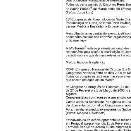
pela Sociedade Portuguesa de Nefrologia.
Todos os participantes do Encontro Renal ti
®
ao Saúde Pública
de Março onde, no «Espaço 
(
Fotos: Jorge Luís
)
15º Congresso de Pneumologia do Norte (6 a
Pneumologia do Norte, no Hotel Porto Paláci
versus Medicina Baseada na Experiência».
A escolha do tema central do evento justific
necessário duvidar das certezas organizada
criticamente.»
®
A JAS Farma
esteve presente ao longo dos 
responsável pela edição e distribuição do Jor
variada sobre o que de mais relevante iria oc
(Fotos: Ricardo Gaudêncio)
XXVIII Congresso Nacional de Cirurgia (2 a 5
Congresso Nacional entre os dias 2 e 5 de Ma
Todos os congressistas tiveram acesso a vár
que ocorre em cada dia do evento.
8º Congresso Português de Diabetes (27 de F
de 27 de Fevereiro a 1 de Março de 2008, o 
Algarve.
Congressistas com acesso a um amplo co
Com o apoio da Sociedade Portuguesa de Dia
dia do evento, do Jornal do Congresso e, ao l
Foram ainda facultados exemplares do Saúde
(
Fotos: Ricardo Gaudêncio
)
Embaixada da Eslovénia apresentou a maior 
em Portugal apresentou, dia 21 de Fevereiro 
Farmacêutica (
lê-se Kerka
) é uma empresa de
em período de presidência eslovena da União