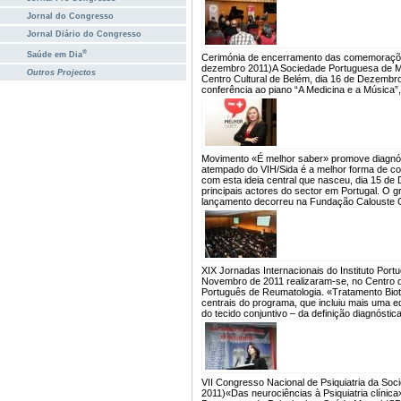
Jornal do Congresso
Jornal Diário do Congresso
®
Saúde em Dia
Cerimónia de encerramento das comemorações
dezembro 2011)
A Sociedade Portuguesa de 
Outros Projectos
Centro Cultural de Belém, dia 16 de Dezembr
conferência ao piano “A Medicina e a Música
Movimento «É melhor saber» promove diagnós
atempado do VIH/Sida é a melhor forma de con
com esta ideia central que nasceu, dia 15
principais actores do sector em Portugal. O g
lançamento decorreu na Fundação Calouste G
XIX Jornadas Internacionais do Instituto Po
Novembro de 2011 realizaram-se, no Centro d
Português de Reumatologia. «Tratamento Biot
centrais do programa, que incluiu mais uma e
do tecido conjuntivo – da definição diagnósti
VII Congresso Nacional de Psiquiatria da So
2011)
«Das neurociências à Psiquiatria clínica