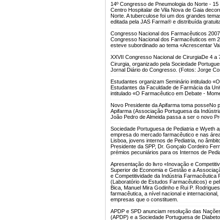
14º Congresso de Pneumologia do Norte - 15
Centro Hospitalar de Vila Nova de Gaia deco
Norte. A tuberculose foi um dos grandes tema
editada pela JAS Farma® e distribuída gratuit
Congresso Nacional dos Farmacêuticos 2007
Congresso Nacional dos Farmacêuticos em 2
esteve subordinado ao tema «Acrescentar Va
XXVII Congresso Nacional de Cirurgia
De 4 a 
Cirurgia, organizado pela Sociedade Portugue
Jornal Diário do Congresso. (Fotos: Jorge Cor
Estudantes organizam Seminário intitulado
Estudantes da Faculdade de Farmácia da Univ
intitulado «O Farmacêutico em Debate - Mo
Novo Presidente da Apifarma toma posse
No p
Apifarma (Associação Portuguesa da Indústri
João Pedro de Almeida passa a ser o novo Pre
Sociedade Portuguesa de Pediatria e Wyeth a
empresa do mercado farmacêutico e nas áreas
Lisboa, jovens internos de Pediatria, no âmb
Presidente da SPP, Dr. Gonçalo Cordeiro Ferr
prémios pecuniários para os Internos de Pediat
Apresentação do livro «Inovação e Competiti
Superior de Economia e Gestão e a Associaç
e Competitividade da Indústria Farmacêutica
(Laboratório de Estudos Farmacêuticos) e pel
Bica, Manuel Mira Godinho e Rui P. Rodrigues. 
farmacêutica, a nível nacional e internaciona
empresas que o constituem.
APDP e SPD anunciam resolução das Nações 
(APDP) e a Sociedade Portuguesa de Diabetol