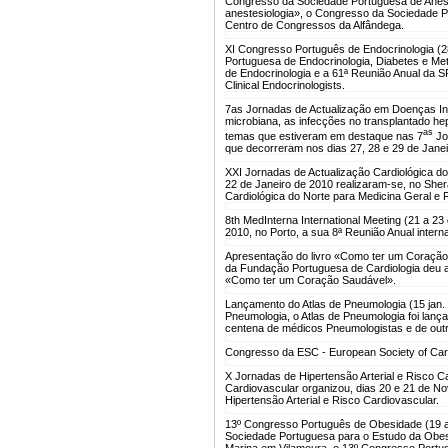
Congresso da Sociedade Portuguesa de Aneste
anestesiologia», o Congresso da Sociedade Po
Centro de Congressos da Alfândega.
XI Congresso Português de Endocrinologia (2
Portuguesa de Endocrinologia, Diabetes e Met
de Endocrinologia e a 61ª Reunião Anual da S
Clinical Endocrinologists.
7as Jornadas de Actualização em Doenças Inf
microbiana, as infecções no transplantado hepá
as
temas que estiveram em destaque nas 7
Jo
que decorreram nos dias 27, 28 e 29 de Janei
XXI Jornadas de Actualização Cardiológica do 
22 de Janeiro de 2010 realizaram-se, no Sher
Cardiológica do Norte para Medicina Geral e F
8th MedInterna International Meeting (21 a 23
2010, no Porto, a sua 8ª Reunião Anual inter
Apresentação do livro «Como ter um Coração
da Fundação Portuguesa de Cardiologia deu a
«Como ter um Coração Saudável».
Lançamento do Atlas de Pneumologia (15 jan.
Pneumologia, o Atlas de Pneumologia foi lan
centena de médicos Pneumologistas e de outr
Congresso da ESC - European Society of Card
X Jornadas de Hipertensão Arterial e Risco C
Cardiovascular organizou, dias 20 e 21 de N
Hipertensão Arterial e Risco Cardiovascular.
13º Congresso Português de Obesidade (19 a
Sociedade Portuguesa para o Estudo da Obesi
Marina em Vilamoura, o 13º Congresso Portu