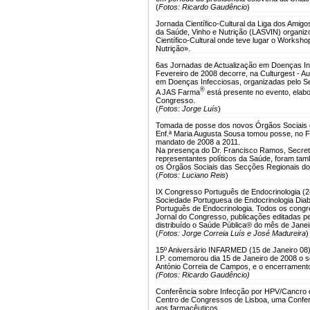
(
Fotos: Ricardo Gaudêncio
)
Jornada Científico-Cultural da Liga dos Amig
da Saúde, Vinho e Nutrição (LASVIN) organizo
Científico-Cultural onde teve lugar o Works
Nutrição».
6as Jornadas de Actualização em Doenças Inf
Fevereiro de 2008 decorre, na Culturgest - A
em Doenças Infecciosas, organizadas pelo Se
®
A JAS Farma
está presente no evento, elabor
Congresso.
(
Fotos: Jorge Luís
)
Tomada de posse dos novos Órgãos Sociais d
Enf.ª Maria Augusta Sousa tomou posse, no 
mandato de 2008 a 2011.
Na presença do Dr. Francisco Ramos, Secretá
representantes políticos da Saúde, foram t
os Órgãos Sociais das Secções Regionais do 
(
Fotos: Luciano Reis
)
IX Congresso Português de Endocrinologia (2
Sociedade Portuguesa de Endocrinologia Dia
Português de Endocrinologia. Todos os congre
Jornal do Congresso, publicações editadas p
distribuído o Saúde Pública® do mês de Janei
(
Fotos: Jorge Correia Luís e José Madureira
)
15º Aniversário INFARMED (15 de Janeiro 08
I.P. comemorou dia 15 de Janeiro de 2008 o se
António Correia de Campos, e o encerramento
(Fotos: Ricardo Gaudêncio)
Conferência sobre Infecção por HPV/Cancro d
Centro de Congressos de Lisboa, uma Conferen
aos farmacêuticos.