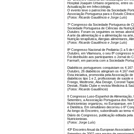
Hospital Joaquim Urbano organizou, entre os 
Actualização em Infecciologia.
O evento teve o patrocínio da Sociedade Por
Associação Portuguesa para o Estudo Clínic
(
Fotos: Ricardo Gaudêncio e Jorge Luís
)
7º Congresso da Sociedade Portuguesa de Ciê
Sociedade Portuguesa de Ciências da Nutriçã
Outubro. Foram os seguintes os temas abord
A arte da alimentação e a alimentação na arte
Nutrição terapêutica, Alergias alimentares, A
(
Fotos: Ricardo Gaudêncio e Jorge Luís
)
8º Congresso Nacional de Pediatria (1 a 5 de
Outubro, em Vilamoura, o seu 8º congresso n
Foi distribuído aos participantes o Jornal do
Farma®, em parceria com a Sociedade Portug
Diabéticos portugueses conquistam os 4.167 
Outubro, 26 diabéticos atingiram os 4.167 metr
Esta iniciativa, promovida pela Associação de
diabéticos tipo 1 e 2, profissionais de saúde e
Freego, Medtronic, Aba Design, Coronel Tapioca
Destak, Rádio Clube e revista Medicina & Saú
(
Fotos: Ricardo Gaudêncio
)
II Congresso Luso-Espanhol de Alimentação, N
Setembro, a Associação Portuguesa dos Nutri
Nutricionistas organizou, no Europarque, em 
e Dietética. Em simultâneo decorreu o 6º Con
Ao longo do Encontro, subordinado ao tema «Nu
Diário do Congresso, publicação editada pel
Nutricionistas.
(
Fotos: Jorge Luís
)
43º Encontro Anual da European Association f
Setembro de 2007 uma equipa de reportage