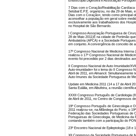
Endoscopia Digestiva e Associação Portugues
7 Dias com o Coração/Reabilitação Cardíaca 
Setúbal E.P.E. organizou, no dia 29 de Maio, e
Dias com o Coração», tendo como principal obj
aconselhar a população em geral sobre medid
exclusivamente aos trabalhadores dos Hospita
no Hospital de São Bernardo.
I Congresso Associação Portuguesa de Cirurg
28 de Maio 2011)
É na cidade de Portimão que,
Ambulatória (APCA) e a Sociedade Portugues
em conjunto. A convergência do conceito de a
17º Congresso Nacional de Medicina Interna 
realizou o 17º Congresso Nacional de Medicin
evento foi precedido por 2 dias destinados a
II Congresso Nacional de Auto-Imunidade/XVII
Auto-imunidade» foi o lema do II Congresso Na
Abril de 2011, em Almancil. Simultaneamente
Auto-Imunes da Sociedade Portuguesa de Med
Update em Medicina 2011 (14 a 17 de Abril 20
Santa Eulália, em Albufeira, a reunião científ
XXXII Congresso Português de Cardiologia (8 
de Abril de 2011, no Centro de Congressos de
19º Congresso Português de Ginecologia e O
2011 realizou-se, na Alfândega do Porto, o 1
Federação das Sociedades Portuguesas de Ob
Portuguesas de Ginecologia, de Medicina da 
contando também com a participação do P
23º Encontro Nacional de Epileptologia (18 e
XII Congresso da Sociedade Portuguesa de Me