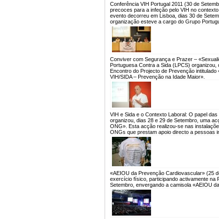
Conferência VIH Portugal 2011 (30 de Setemb
precoces para a infeção pelo VIH no contexto 
evento decorreu em Lisboa, dias 30 de Setemb
organização esteve a cargo do Grupo Portugu
Conviver com Segurança e Prazer – «Sexuali
Portuguesa Contra a Sida (LPCS) organizou, d
Encontro do Projecto de Prevenção intitulad
VIH/SIDA – Prevenção na Idade Maior».
VIH e Sida e o Contexto Laboral: O papel da
organizou, dias 28 e 29 de Setembro, uma acç
ONG». Esta acção realizou-se nas instalações 
ONGs que prestam apoio directo a pessoas in
«AEIOU da Prevenção Cardiovascular» (25 d
exercício físico, participando activamente n
Setembro, envergando a camisola «AEIOU da