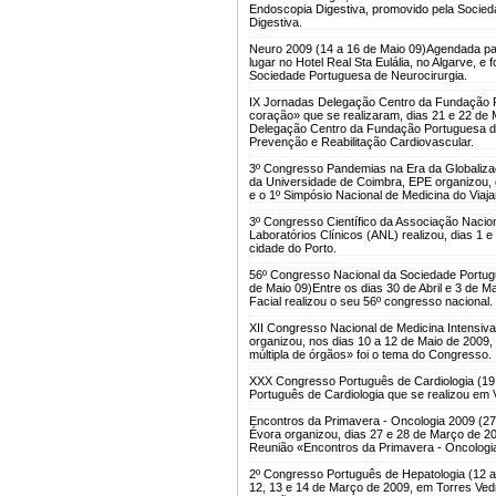
Endoscopia Digestiva, promovido pela Socie
Digestiva.
Neuro 2009 (14 a 16 de Maio 09)
Agendada par
lugar no Hotel Real Sta Eulália, no Algarve, 
Sociedade Portuguesa de Neurocirurgia.
IX Jornadas Delegação Centro da Fundação Po
coração» que se realizaram, dias 21 e 22 de
Delegação Centro da Fundação Portuguesa de
Prevenção e Reabilitação Cardiovascular.
3º Congresso Pandemias na Era da Globalizaç
da Universidade de Coimbra, EPE organizou, 
e o 1º Simpósio Nacional de Medicina do Viaja
3º Congresso Científico da Associação Nacion
Laboratórios Clínicos (ANL) realizou, dias 1 e
cidade do Porto.
56º Congresso Nacional da Sociedade Portugue
de Maio 09)
Entre os dias 30 de Abril e 3 de 
Facial realizou o seu 56º congresso nacional.
XII Congresso Nacional de Medicina Intensiva
organizou, nos dias 10 a 12 de Maio de 2009, 
múltipla de órgãos» foi o tema do Congresso.
XXX Congresso Português de Cardiologia (19 a
Português de Cardiologia que se realizou em V
Encontros da Primavera - Oncologia 2009 (27
Évora organizou, dias 27 e 28 de Março de 2
Reunião «Encontros da Primavera - Oncologi
2º Congresso Português de Hepatologia (12 
12, 13 e 14 de Março de 2009, em Torres Ved