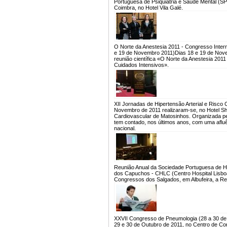
Portuguesa de Psiquiatria e Saúde Mental (S
Coimbra, no Hotel Vila Galé.
O Norte da Anestesia 2011 - Congresso Intern
e 19 de Novembro 2011)
Dias 18 e 19 de Nove
reunião científica «O Norte da Anestesia 201
Cuidados Intensivos».
XII Jornadas de Hipertensão Arterial e Risc
Novembro de 2011 realizaram-se, no Hotel She
Cardiovascular de Matosinhos. Organizada pel
tem contado, nos últimos anos, com uma afluênc
nacional.
Reunião Anual da Sociedade Portuguesa de H
dos Capuchos - CHLC (Centro Hospital Lisboa
Congressos dos Salgados, em Albufeira, a Re
XXVII Congresso de Pneumologia (28 a 30 de
29 e 30 de Outubro de 2011, no Centro de C