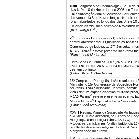
XXIII Congresso de Pneumologia (8 a 10 de 
dias 8, 9 e 10 de Novembro de 2007, no Teatr
Em colaboração com a Sociedade Portuguesa
do evento, dia 8 de Novembro, e três edições
foram abordados ao longo dos dias 8, 9 e 10
Foi ainda distribuído a edição de Novembro d
(
fotos: Jorge Luís
)
as
2
Jornadas Internacionais Qualidade em Lab
central «Acrescentar + Qualidade às Análises
as
Congressos de Lisboa, as 2
Jornadas Inter
®
A JAS Farma
esteve presente no evento facu
(
Fotos: José Madureira
)
Feira Bebés e Crianças 2007 (26 a 28 e Outu
28 de Outubro de 2007, a Feira da Criança 20
vez, em conjunto.
(
Fotos: Ricardo Gaudêncio
)
15º Congresso Português de Aterosclerose (2
Marinotel, o 15º Congresso da Sociedade Por
prevenir». Esra Sociedade Científica, constit
visa criar um espaço científico multidisciplin
®
A JAS Farma
esteve presente no evento, fa
®
Mundo Médico
Especial sobre a Sociedade 
(
Fotos: José Madureira
)
XXVIII Reunião Anual da Sociedade Portuguesa
e 20 de Outubro decorreu, no Centro de Cong
Alergologia e Imunologia Clínica (SPAIC).
A todos os participantes foi distribuído, dia 
facultadas diferentes edições do Jornal Diá
a organização do evento.
10º Encontro Nacional de Actualização em Inf