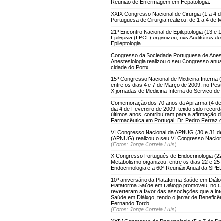
Reunião de Enfermagem em Hepatologia.
XXIX Congresso Nacional de Cirurgia (1 a 4 
Portuguesa de Cirurgia realizou, de 1 a 4 de
21º Encontro Nacional de Epileptologia (13 e 
Epilepsia (LPCE) organizou, nos Auditórios d
Epileptologia.
Congresso da Sociedade Portuguesa de Anest
Anestesiologia realizou o seu Congresso anua
cidade do Porto.
15º Congresso Nacional de Medicina Interna 
entre os dias 4 e 7 de Março de 2009, no Pes
X jornadas de Medicina Interna do Serviço de 
Comemoração dos 70 anos da Apifarma (4 de 
dia 4 de Fevereiro de 2009, tendo sido recor
últimos anos, contribuíram para a afirmação da
Farmacêutica em Portugal: Dr. Pedro Ferraz
VI Congresso Nacional da APNUG (30 e 31 de
(APNUG) realizou o seu VI Congresso Naciona
(
Fotos: Jorge Correia Luís
)
X Congresso Português de Endocrinologia (22
Metabolismo organizou, entre os dias 22 e 2
Endocrinologia e a 60ª Reunião Anual da SP
10º aniversário da Plataforma Saúde em Diál
Plataforma Saúde em Diálogo promoveu, no Cen
reverteram a favor das associações que a int
Saúde em Diálogo, tendo o jantar de Beneficê
Fernando Tordo.
(Fotos: Jorge Correia Luís)
XXIV Congresso de Pneumologia (5 a 7 de D