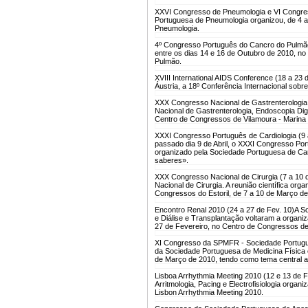
XXVI Congresso de Pneumologia e VI Congres
Portuguesa de Pneumologia organizou, de 4 
Pneumologia.
4º Congresso Português do Cancro do Pulmão
entre os dias 14 e 16 de Outubro de 2010, n
Pulmão.
XVIII International AIDS Conference (18 a 23 
Áustria, a 18º Conferência Internacional sobr
XXX Congresso Nacional de Gastrenterologia,
Nacional de Gastrenterologia, Endoscopia Dig
Centro de Congressos de Vilamoura - Marina 
XXXI Congresso Português de Cardiologia (9 a
passado dia 9 de Abril, o XXXI Congresso Port
organizado pela Sociedade Portuguesa de Car
saberes».
XXX Congresso Nacional de Cirurgia (7 a 10 
Nacional de Cirurgia. A reunião científica or
Congressos do Estoril, de 7 a 10 de Março de
Encontro Renal 2010 (24 a 27 de Fev. 10)
A S
e Diálise e Transplantação voltaram a organiz
27 de Fevereiro, no Centro de Congressos de V
XI Congresso da SPMFR - Sociedade Portugues
da Sociedade Portuguesa de Medicina Física e
de Março de 2010, tendo como tema central a
Lisboa Arrhythmia Meeting 2010 (12 e 13 de F
Arritmologia, Pacing e Electrofisiologia orga
Lisbon Arrhythmia Meeting 2010.