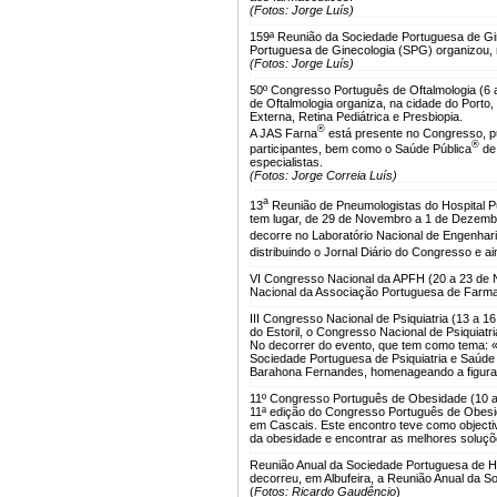
(Fotos: Jorge Luís)
159ª Reunião da Sociedade Portuguesa de Gin
Portuguesa de Ginecologia (SPG) organizou, n
(Fotos: Jorge Luís)
50º Congresso Português de Oftalmologia (6
de Oftalmologia organiza, na cidade do Porto
Externa, Retina Pediátrica e Presbiopia.
®
A JAS Farna
está presente no Congresso, pu
®
participantes, bem como o Saúde Pública
de 
especialistas.
(Fotos: Jorge Correia Luís)
a
13
Reunião de Pneumologistas do Hospital Pu
tem lugar, de 29 de Novembro a 1 de Dezembr
decorre no Laboratório Nacional de Engenhari
distribuindo o Jornal Diário do Congresso e a
VI Congresso Nacional da APFH (20 a 23 de 
Nacional da Associação Portuguesa de Farma
III Congresso Nacional de Psiquiatria (13 a 
do Estoril, o Congresso Nacional de Psiquiatr
No decorrer do evento, que tem como tema: «A
Sociedade Portuguesa de Psiquiatria e Saúde
Barahona Fernandes, homenageando a figura e
11º Congresso Português de Obesidade (10 
11ª edição do Congresso Português de Obesid
em Cascais. Este encontro teve como objecti
da obesidade e encontrar as melhores soluçõe
Reunião Anual da Sociedade Portuguesa de H
decorreu, em Albufeira, a Reunião Anual da 
(
Fotos: Ricardo Gaudêncio
)