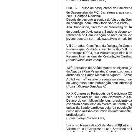
(
Fotos: Ricardo Gaudêncio
)
Sub-16 - Equipa de basquetebol do Barreiren
de Basquetebol do F.C. Barreirense, que cont
2008, Campeã Nacional!
Depois de derrotar a equipa do Vasco da Gama
no domingo, com uma vitória sobre o Porto.
Ana Branquinho, directora de Marketing da 
do contributo óbvio para a Saúde, o desporto
referência de Comunicação na área da Saúde 
jovens possam ser mais saudáveis e mais feli
VIII Jornadas Científicas da Delegação Centr
Prevenir que Reabilitar» foi o tema das VIII
Cardiologia (FPC), que tiveram lugar dias 8 
Reunião Internacional de Reabilitação Cardía
(Fotos: José Madureira)
as
13
Jornadas de Saúde Mental do Algarve (22
do Algarve (Raia Psiquiátrica) organizou, entr
Jornadas de Saúde Mental do Algarve - «Azar
®
A JAS Farma
esteve presente no evento, sen
do Congresso, uma publicação com informaçã
(
Fotos: Ricardo Gaudêncio
)
XXIX Congresso Português de Cardiologia (20 
20 e 23 de Abril de 2008, em Vilamoura, o XX
De acordo com Miguel Mendes, presidente da 
escolhida como lema do evento, de forma a 
cuidar da Saúde cardiovascular da população
como uma missão assumida voluntariamente, 
profissional.»
(
Fotos: Jorge Correia Luís)
Encontro Renal (26 a 29 de Março 08)
Entre o
Vilamoura, o II Congresso Luso-Brasileiro de