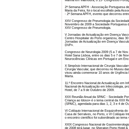
2ª Semana APFH - Associação Portuguesa de 
Maria da Feira, foi o local escolhido pela As
- 2ª Semana APFH, evento que decorreu entr
XXV Congresso de Pneumologia da Sociedade
Novembro de 2009 a Sociedade Portuguesa de 
XXV Congresso de Pneumologia.
V Jornadas de Actualização em Doença Vascu
Centro Hospitalar do Porto organizou, dias 3
Jornadas de Actualização em Doença Vascula
DVP».
Congresso de Neurologia 2009 (5 a 7 de Nov.
Hotel Sana Lisboa, entre os dias 5 e 7 de N
Neurociências Clínicas em Portugal e um Enco
X Simpósio Internacional de Cirurgia Vascular
Cirurgia Vascular, que decorreu no Museu da
visou ainda comemorar 10 anos de Urgência Re
Marta.
11.º Encontro Nacional de Actualização em Inf
Nacional de Actualização em Infecciologia, p
Hotel, de 7 a 9 de Outubro de 2009.
XXX Reunião Anual da SPAIC - Sociedade Portu
Criança ao Idoso» é o tema central da XXX Re
(SPAIC), agendada para dias 1, 2, 3 e 4 de Ou
VI Colóquio Internacional de Esquizofrenia do
Casa de Serralves, no Porto, o VI Colóquio In
o encontro científico foi subordinado ao tem
XXIX Congresso Nacional de Gastrenterologia
de 2008 terá lugar, no Sheraton Porto Hotel 