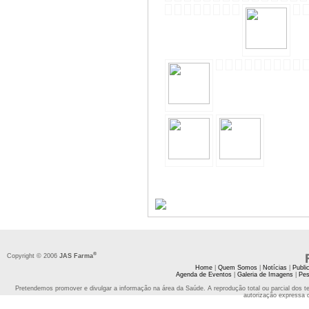
®
Copyright © 2006
JAS Farma
Home
|
Quem Somos
|
Notícias
|
Publi
Agenda de Eventos
|
Galeria de Imagens
|
Pes
Pretendemos promover e divulgar a informação na área da Saúde. A reprodução total ou parcial dos t
autorização expressa 