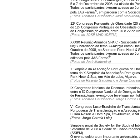
5 e 7 de Dezembro de 2008, na cidade do Po
Todos os participantes tiveram acesso ao Jo
®
pela JAS Farma
, em parceria com a Socied
(Fotos: Ricardo Gaudêncio e José Madureira
12º Congresso Português de Obesidade (20 
do 12º Congresso Português de Obesidade qu
de Congressos de Aveiro, entre 20 e 22 de 
(Fotos de JOSÉ MADUREIRA)
XXXIX Reunião Anual da SPAIC - Sociedade Por
08)
Subordinado ao tema «A Alergia como Doen
Outubro de 2008, no Sheraton Porto Hotel & S
Todos os participantes tiveram acesso ao Jor
®
editadas pela JAS Farma
.
(Fotos de José Madureira)
X Simpósio da Associação Portuguesa de Urol
tema do X Simpósio da Associação Portuguesa 
Park Hotel & Spa, em Vale do Lobo, Algarve.
(Fotos de Ricardo Gaudêncio e Jorge Correia
IX Congresso Nacional de Doenças Infecciosa
entre o IX Congresso Nacional de Doenças In
de Parasitologia, evento que teve lugar no Hot
(Fotos: Ricardo Gaudêncio e Jorge Correia L
VII Congresso Luso-Brasileiro de Transplanta
Portuguesa de Transplantação e a Associaçã
Eulália Resort & Hotel Spa, em Albufeira, o V
(Fotos: Jorge Correia Luís)
Simpósio anual da Society for the Study of In
Setembro de 2008 a cidade de Lisboa recebeu 
(SSIEM).
O evento celebra um importante aniversário: 