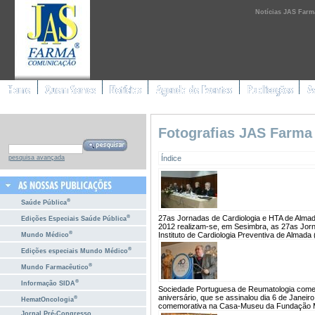
Notícias JAS Farm
Fotografias JAS Farma
Índice
pesquisa avançada
®
Saúde Pública
®
27as Jornadas de Cardiologia e HTA de Almad
Edições Especiais Saúde Pública
2012 realizam-se, em Sesimbra, as 27as Jorna
®
Instituto de Cardiologia Preventiva de Almada 
Mundo Médico
®
Edições especiais Mundo Médico
®
Mundo Farmacêutico
®
Informação SIDA
Sociedade Portuguesa de Reumatologia comem
aniversário, que se assinalou dia 6 de Jane
®
HematOncologia
comemorativa na Casa-Museu da Fundação Me
Jornal Pré-Congresso