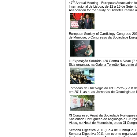
th
47
Annual Meeting - European Association fo
Internacional de Lisboa, de 12 a 16 de Sete
Association for the Study of Diabetes realiza 
European Society of Cardiology Congress 20
de Munique, o Congresso da Sociedade Europe
III Exposição Solidária «20 Contra a Sida» (7 
Sida organiza, na Galeria Torreão Nascente da
Jornadas de Oncologia do IPO Porto (7 e 8 d
em 2011, as suas Jornadas de Oncologia ao lo
XI Congresso Anual da Sociedade Portuguesa 
Sociedade Portuguesa de Angiologia e Cirurgi
Viseu, no Hotel de Montebelo, o seu XI Congr
Semana Digestiva 2011 (1 a 4 de Junho)
De 1 
Semana Digestiva 2011, um evento organizad