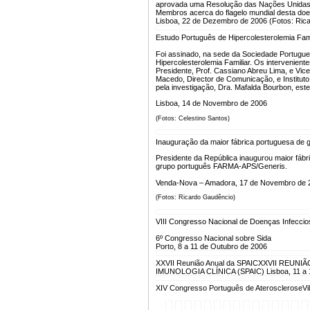
aprovada uma Resolução das Nações Unidas. 
Membros acerca do flagelo mundial desta doe
Lisboa, 22 de Dezembro de 2006 (Fotos: Ric
Estudo Português de Hipercolesterolemia Fami
Foi assinado, na sede da Sociedade Portugue
Hipercolesterolemia Familiar. Os intervenien
Presidente, Prof. Cassiano Abreu Lima, e Vice-
Macedo, Director de Comunicação, e Instituto 
pela investigação, Dra. Mafalda Bourbon, est
Lisboa, 14 de Novembro de 2006
(Fotos: Celestino Santos)
Inauguração da maior fábrica portuguesa de 
Presidente da República inaugurou maior fábr
grupo português FARMA-APS/Generis.
Venda-Nova – Amadora, 17 de Novembro de 
(Fotos: Ricardo Gaudêncio)
VIII Congresso Nacional de Doenças Infecci
6º Congresso Nacional sobre Sida
Porto, 8 a 11 de Outubro de 2006
XXVII Reunião Anual da SPAIC
XXVII REUNI
IMUNOLOGIA CLÍNICA (SPAIC) Lisboa, 11 a 
XIV Congresso Português de Aterosclerose
Vi