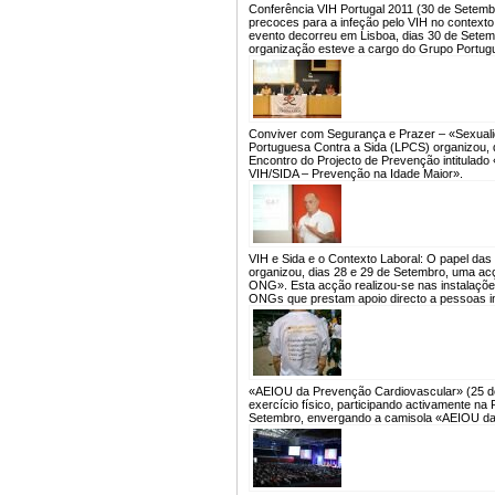
Conferência VIH Portugal 2011 (30 de Setemb
precoces para a infeção pelo VIH no contexto 
evento decorreu em Lisboa, dias 30 de Setemb
organização esteve a cargo do Grupo Portugu
Conviver com Segurança e Prazer – «Sexuali
Portuguesa Contra a Sida (LPCS) organizou, d
Encontro do Projecto de Prevenção intitulad
VIH/SIDA – Prevenção na Idade Maior».
VIH e Sida e o Contexto Laboral: O papel da
organizou, dias 28 e 29 de Setembro, uma acç
ONG». Esta acção realizou-se nas instalações 
ONGs que prestam apoio directo a pessoas in
«AEIOU da Prevenção Cardiovascular» (25 d
exercício físico, participando activamente n
Setembro, envergando a camisola «AEIOU da