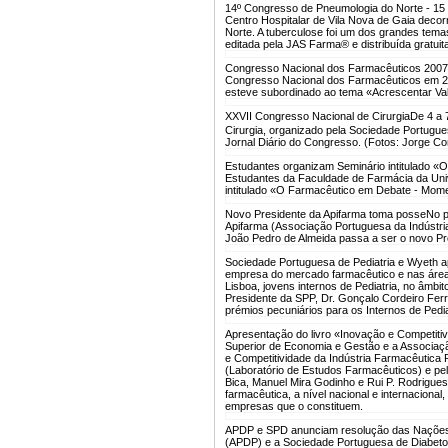
14º Congresso de Pneumologia do Norte - 15
Centro Hospitalar de Vila Nova de Gaia deco
Norte. A tuberculose foi um dos grandes tema
editada pela JAS Farma® e distribuída gratuit
Congresso Nacional dos Farmacêuticos 2007
Congresso Nacional dos Farmacêuticos em 2
esteve subordinado ao tema «Acrescentar Va
XXVII Congresso Nacional de Cirurgia
De 4 a 
Cirurgia, organizado pela Sociedade Portugue
Jornal Diário do Congresso. (Fotos: Jorge Cor
Estudantes organizam Seminário intitulado
Estudantes da Faculdade de Farmácia da Univ
intitulado «O Farmacêutico em Debate - Mo
Novo Presidente da Apifarma toma posse
No p
Apifarma (Associação Portuguesa da Indústri
João Pedro de Almeida passa a ser o novo Pre
Sociedade Portuguesa de Pediatria e Wyeth a
empresa do mercado farmacêutico e nas áreas
Lisboa, jovens internos de Pediatria, no âmb
Presidente da SPP, Dr. Gonçalo Cordeiro Ferr
prémios pecuniários para os Internos de Pediat
Apresentação do livro «Inovação e Competiti
Superior de Economia e Gestão e a Associaç
e Competitividade da Indústria Farmacêutica
(Laboratório de Estudos Farmacêuticos) e pel
Bica, Manuel Mira Godinho e Rui P. Rodrigues. 
farmacêutica, a nível nacional e internaciona
empresas que o constituem.
APDP e SPD anunciam resolução das Nações 
(APDP) e a Sociedade Portuguesa de Diabetol