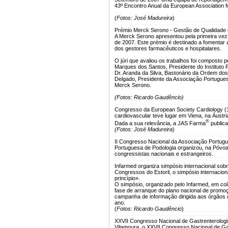
43º Encontro Anual da European Association f
(
Fotos: José Madureira
)
Prémio Merck Serono - Gestão de Qualidade
A Merck Serono apresentou pela primeira ve
de 2007. Este prémio é destinado a fomentar a
dos gestores farmacêuticos e hospitalares.
O júri que avaliou os trabalhos foi composto
Marques dos Santos, Presidente do Instituto
Dr. Aranda da Silva, Bastonário da Ordem do
Delgado, Presidente da Associação Portuguesa
Merck Serono.
(Fotos: Ricardo Gaudêncio)
Congresso da European Society Cardiology (
cardiovascular teve lugar em Viena, na Áustri
®
Dada a sua relevância, a JAS Farma
public
(Fotos: José Madureira
)
II Congresso Nacional da Associação Portugu
Portuguesa de Podologia organizou, na Póvoa
congressistas nacionais e estrangeiros.
Infarmed organiza simpósio internacional so
Congressos do Estoril, o simpósio internaci
princípio».
O simpósio, organizado pelo Infarmed, em 
fase de arranque do plano nacional de promoç
campanha de informação dirigida aos órgãos de
ano.
(
Fotos: Ricardo Gaudêncio
)
XXVII Congresso Nacional de Gastrenterologi
Vilamoura, o XXVII Congresso Nacional de Ga