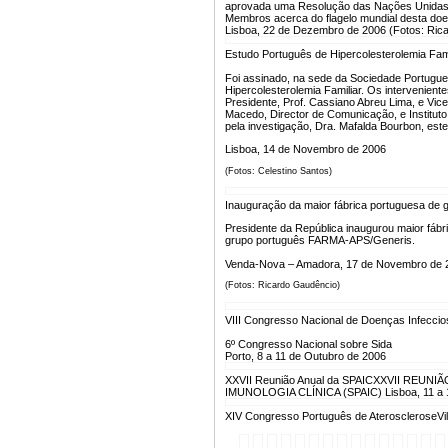
aprovada uma Resolução das Nações Unidas. 
Membros acerca do flagelo mundial desta doe
Lisboa, 22 de Dezembro de 2006 (Fotos: Ric
Estudo Português de Hipercolesterolemia Fami
Foi assinado, na sede da Sociedade Portugue
Hipercolesterolemia Familiar. Os intervenien
Presidente, Prof. Cassiano Abreu Lima, e Vice-
Macedo, Director de Comunicação, e Instituto 
pela investigação, Dra. Mafalda Bourbon, est
Lisboa, 14 de Novembro de 2006
(Fotos: Celestino Santos)
Inauguração da maior fábrica portuguesa de 
Presidente da República inaugurou maior fábr
grupo português FARMA-APS/Generis.
Venda-Nova – Amadora, 17 de Novembro de 
(Fotos: Ricardo Gaudêncio)
VIII Congresso Nacional de Doenças Infecci
6º Congresso Nacional sobre Sida
Porto, 8 a 11 de Outubro de 2006
XXVII Reunião Anual da SPAIC
XXVII REUNI
IMUNOLOGIA CLÍNICA (SPAIC) Lisboa, 11 a 
XIV Congresso Português de Aterosclerose
Vi