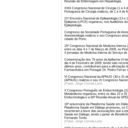
Reunião de Enfermagem em Hepatologia.
XXIX Congresso Nacional de Cirurgia (1 a 4 
Portuguesa de Cirurgia realizou, de 1 a 4 de
21º Encontro Nacional de Epileptologia (13 e 
Epilepsia (LPCE) organizou, nos Auditórios d
Epileptologia.
Congresso da Sociedade Portuguesa de Anest
Anestesiologia realizou o seu Congresso anua
cidade do Porto.
15º Congresso Nacional de Medicina Interna 
entre os dias 4 e 7 de Março de 2009, no Pes
X jornadas de Medicina Interna do Serviço de 
Comemoração dos 70 anos da Apifarma (4 de 
dia 4 de Fevereiro de 2009, tendo sido recor
últimos anos, contribuíram para a afirmação da
Farmacêutica em Portugal: Dr. Pedro Ferraz
VI Congresso Nacional da APNUG (30 e 31 de
(APNUG) realizou o seu VI Congresso Naciona
(
Fotos: Jorge Correia Luís
)
X Congresso Português de Endocrinologia (22
Metabolismo organizou, entre os dias 22 e 2
Endocrinologia e a 60ª Reunião Anual da SP
10º aniversário da Plataforma Saúde em Diál
Plataforma Saúde em Diálogo promoveu, no Cen
reverteram a favor das associações que a int
Saúde em Diálogo, tendo o jantar de Beneficê
Fernando Tordo.
(Fotos: Jorge Correia Luís)
XXIV Congresso de Pneumologia (5 a 7 de D