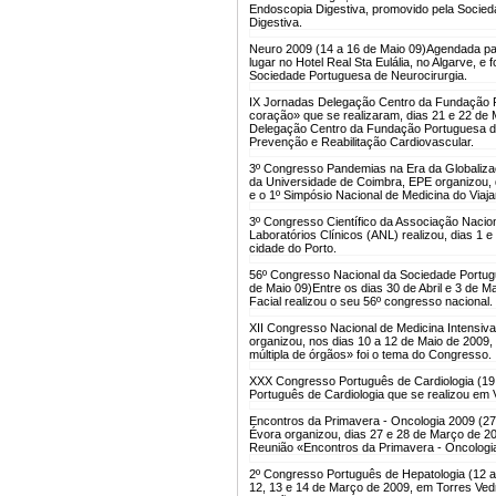
Endoscopia Digestiva, promovido pela Socie
Digestiva.
Neuro 2009 (14 a 16 de Maio 09)
Agendada par
lugar no Hotel Real Sta Eulália, no Algarve, 
Sociedade Portuguesa de Neurocirurgia.
IX Jornadas Delegação Centro da Fundação Po
coração» que se realizaram, dias 21 e 22 de
Delegação Centro da Fundação Portuguesa de
Prevenção e Reabilitação Cardiovascular.
3º Congresso Pandemias na Era da Globalizaç
da Universidade de Coimbra, EPE organizou, 
e o 1º Simpósio Nacional de Medicina do Viaja
3º Congresso Científico da Associação Nacion
Laboratórios Clínicos (ANL) realizou, dias 1 e
cidade do Porto.
56º Congresso Nacional da Sociedade Portugue
de Maio 09)
Entre os dias 30 de Abril e 3 de 
Facial realizou o seu 56º congresso nacional.
XII Congresso Nacional de Medicina Intensiva
organizou, nos dias 10 a 12 de Maio de 2009, 
múltipla de órgãos» foi o tema do Congresso.
XXX Congresso Português de Cardiologia (19 a
Português de Cardiologia que se realizou em V
Encontros da Primavera - Oncologia 2009 (27
Évora organizou, dias 27 e 28 de Março de 2
Reunião «Encontros da Primavera - Oncologi
2º Congresso Português de Hepatologia (12 
12, 13 e 14 de Março de 2009, em Torres Ved