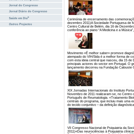
Jornal do Congresso
Jornal Diário do Congresso
®
Saúde em Dia
Cerimónia de encerramento das comemorações
dezembro 2011)
A Sociedade Portuguesa de 
Outros Projectos
Centro Cultural de Belém, dia 16 de Dezembr
conferência ao piano “A Medicina e a Música
Movimento «É melhor saber» promove diagnós
atempado do VIH/Sida é a melhor forma de con
com esta ideia central que nasceu, dia 15
principais actores do sector em Portugal. O g
lançamento decorreu na Fundação Calouste G
XIX Jornadas Internacionais do Instituto Po
Novembro de 2011 realizaram-se, no Centro d
Português de Reumatologia. «Tratamento Biot
centrais do programa, que incluiu mais uma e
do tecido conjuntivo – da definição diagnósti
VII Congresso Nacional de Psiquiatria da So
2011)
«Das neurociências à Psiquiatria clínica