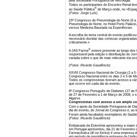
pela Sociedade Portuguesa de Nefrologia.
Todos os participantes do Encontro Renal ti
®
ao Saúde Pública
de Março onde, no «Espaço 
(
Fotos: Jorge Luís
)
15º Congresso de Pneumologia do Norte (6 a
Pneumologia do Norte, no Hotel Porto Paláci
versus Medicina Baseada na Experiência».
A escolha do tema central do evento justific
necessário duvidar das certezas organizada
criticamente.»
®
A JAS Farma
esteve presente ao longo dos 
responsável pela edição e distribuição do Jor
variada sobre o que de mais relevante iria oc
(Fotos: Ricardo Gaudêncio)
XXVIII Congresso Nacional de Cirurgia (2 a 5
Congresso Nacional entre os dias 2 e 5 de Ma
Todos os congressistas tiveram acesso a vár
que ocorre em cada dia do evento.
8º Congresso Português de Diabetes (27 de F
de 27 de Fevereiro a 1 de Março de 2008, o 
Algarve.
Congressistas com acesso a um amplo co
Com o apoio da Sociedade Portuguesa de Dia
dia do evento, do Jornal do Congresso e, ao l
Foram ainda facultados exemplares do Saúde
(
Fotos: Ricardo Gaudêncio
)
Embaixada da Eslovénia apresentou a maior 
em Portugal apresentou, dia 21 de Fevereiro 
Farmacêutica (
lê-se Kerka
) é uma empresa de
em período de presidência eslovena da União