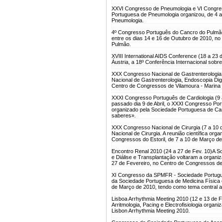
XXVI Congresso de Pneumologia e VI Congres
Portuguesa de Pneumologia organizou, de 4 
Pneumologia.
4º Congresso Português do Cancro do Pulmão
entre os dias 14 e 16 de Outubro de 2010, n
Pulmão.
XVIII International AIDS Conference (18 a 23 
Áustria, a 18º Conferência Internacional sobr
XXX Congresso Nacional de Gastrenterologia,
Nacional de Gastrenterologia, Endoscopia Dig
Centro de Congressos de Vilamoura - Marina 
XXXI Congresso Português de Cardiologia (9 a
passado dia 9 de Abril, o XXXI Congresso Port
organizado pela Sociedade Portuguesa de Car
saberes».
XXX Congresso Nacional de Cirurgia (7 a 10 
Nacional de Cirurgia. A reunião científica or
Congressos do Estoril, de 7 a 10 de Março de
Encontro Renal 2010 (24 a 27 de Fev. 10)
A S
e Diálise e Transplantação voltaram a organiz
27 de Fevereiro, no Centro de Congressos de V
XI Congresso da SPMFR - Sociedade Portugues
da Sociedade Portuguesa de Medicina Física e
de Março de 2010, tendo como tema central a
Lisboa Arrhythmia Meeting 2010 (12 e 13 de F
Arritmologia, Pacing e Electrofisiologia orga
Lisbon Arrhythmia Meeting 2010.