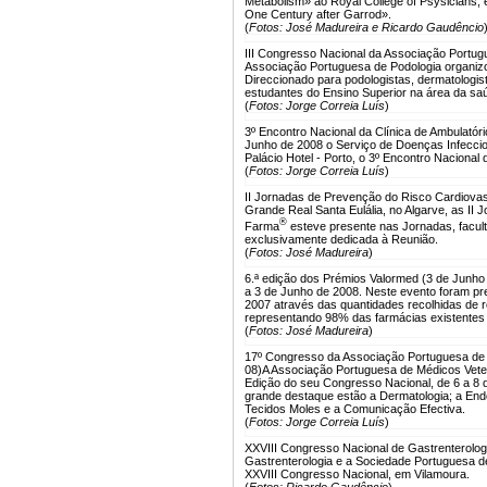
Metabolism» ao Royal College of Psysicians, 
One Century after Garrod».
(
Fotos: José Madureira e Ricardo Gaudêncio
III Congresso Nacional da Associação Portugu
Associação Portuguesa de Podologia organizou
Direccionado para podologistas, dermatologista
estudantes do Ensino Superior na área da saú
(
Fotos: Jorge Correia Luís
)
3º Encontro Nacional da Clínica de Ambulatóri
Junho de 2008 o Serviço de Doenças Infeccio
Palácio Hotel - Porto, o 3º Encontro Nacional 
(
Fotos: Jorge Correia Luís
)
II Jornadas de Prevenção do Risco Cardiovasc
Grande Real Santa Eulália, no Algarve, as II
®
Farma
esteve presente nas Jornadas, facult
exclusivamente dedicada à Reunião.
(
Fotos: José Madureira
)
6.ª edição dos Prémios Valormed (3 de Junho
a 3 de Junho de 2008. Neste evento foram pr
2007 através das quantidades recolhidas de
representando 98% das farmácias existentes 
(
Fotos: José Madureira
)
17º Congresso da Associação Portuguesa de 
08)
A Associação Portuguesa de Médicos Vete
Edição do seu Congresso Nacional, de 6 a 8 d
grande destaque estão a Dermatologia; a Endo
Tecidos Moles e a Comunicação Efectiva.
(
Fotos: Jorge Correia Luís
)
XXVIII Congresso Nacional de Gastrenterologi
Gastrenterologia e a Sociedade Portuguesa de
XXVIII Congresso Nacional, em Vilamoura.