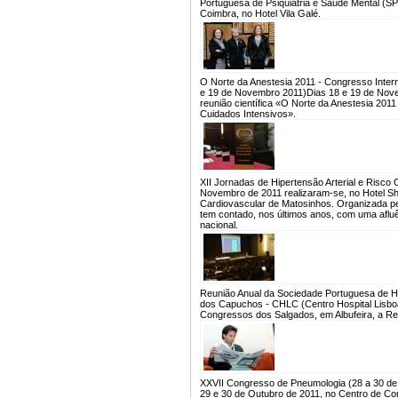
Portuguesa de Psiquiatria e Saúde Mental (S
Coimbra, no Hotel Vila Galé.
O Norte da Anestesia 2011 - Congresso Intern
e 19 de Novembro 2011)
Dias 18 e 19 de Nove
reunião científica «O Norte da Anestesia 201
Cuidados Intensivos».
XII Jornadas de Hipertensão Arterial e Risc
Novembro de 2011 realizaram-se, no Hotel She
Cardiovascular de Matosinhos. Organizada pel
tem contado, nos últimos anos, com uma afluênc
nacional.
Reunião Anual da Sociedade Portuguesa de H
dos Capuchos - CHLC (Centro Hospital Lisboa
Congressos dos Salgados, em Albufeira, a Re
XXVII Congresso de Pneumologia (28 a 30 de
29 e 30 de Outubro de 2011, no Centro de C