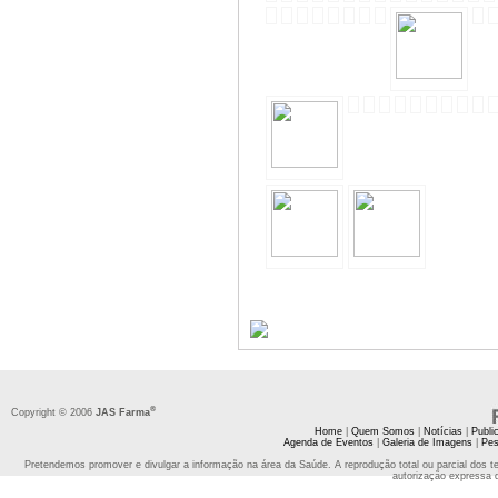
®
Copyright © 2006
JAS Farma
Home
|
Quem Somos
|
Notícias
|
Publi
Agenda de Eventos
|
Galeria de Imagens
|
Pes
Pretendemos promover e divulgar a informação na área da Saúde. A reprodução total ou parcial dos t
autorização expressa 