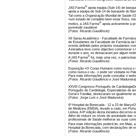
®
JAS Farma
apoia equipa (Sub-14) de basque
apoia a equipa de Sub-14 de basquete do Barr
Tal como a Organização Mundial de Saúde 
«um estado de completo bem-estar físico, me
®
motivo, a JAS Farma
apoia activamente a pr
juventude saudável.
(Fotos: Ricardo Gaudêncio)
XII Sarau Académico - Faculdade de Farmácia
de Estudantes da Faculdade de Farmácia da U
evento definido pelos próprios estudantes c
A iniciativa teve como objectivo comemorar o 
durante o ano, se destacaram por algum moti
®
A JAS Farma
foi, mais uma vez, o patrocinad
(Fotos: Ricardo Gaudêncio)
Exposição «O Corpo Humano como nunca o vi
como nunca o viu...» pode ser visitada no Pa
Para mais informações pode consultar o webs
(Fotos: Ricardo Gaudêncio e José Madureira
XXVIII Congresso Português de Cardiologia
De
Português de Cardiologia. Especialistas de á
Geral e Familiar, deslocaram-se igualmente 
(
Fotos: Jorge Luís e José Madureira
)
6º Hospital da Bonecada - 12 a 23 de Março
O
de Medicina (EMSA), levado a cado, em Portu
Lisboa. A 6ª edição desta iniciativa decorreu 
Além de reduzir os níveis de ansiedade das c
profissionais de Saúde melhorar as suas co
Para mais informações poderá ler, em Maio, a
Hospital da Bonecada, com declarações de es
(
Fotos: Ricardo Gaudêncio
)