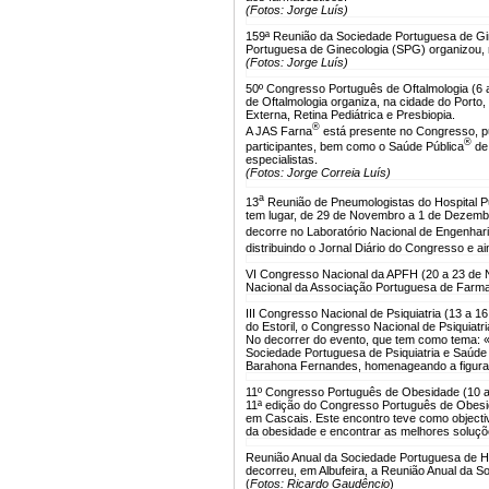
(Fotos: Jorge Luís)
159ª Reunião da Sociedade Portuguesa de Gin
Portuguesa de Ginecologia (SPG) organizou, n
(Fotos: Jorge Luís)
50º Congresso Português de Oftalmologia (6
de Oftalmologia organiza, na cidade do Porto
Externa, Retina Pediátrica e Presbiopia.
®
A JAS Farna
está presente no Congresso, pu
®
participantes, bem como o Saúde Pública
de 
especialistas.
(Fotos: Jorge Correia Luís)
a
13
Reunião de Pneumologistas do Hospital Pu
tem lugar, de 29 de Novembro a 1 de Dezembr
decorre no Laboratório Nacional de Engenhari
distribuindo o Jornal Diário do Congresso e a
VI Congresso Nacional da APFH (20 a 23 de 
Nacional da Associação Portuguesa de Farma
III Congresso Nacional de Psiquiatria (13 a 
do Estoril, o Congresso Nacional de Psiquiatr
No decorrer do evento, que tem como tema: «A
Sociedade Portuguesa de Psiquiatria e Saúde
Barahona Fernandes, homenageando a figura e
11º Congresso Português de Obesidade (10 
11ª edição do Congresso Português de Obesid
em Cascais. Este encontro teve como objecti
da obesidade e encontrar as melhores soluçõe
Reunião Anual da Sociedade Portuguesa de H
decorreu, em Albufeira, a Reunião Anual da 
(
Fotos: Ricardo Gaudêncio
)