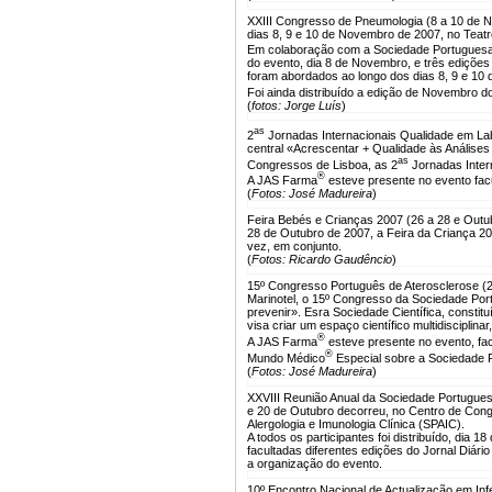
XXIII Congresso de Pneumologia (8 a 10 de 
dias 8, 9 e 10 de Novembro de 2007, no Teatr
Em colaboração com a Sociedade Portuguesa
do evento, dia 8 de Novembro, e três edições
foram abordados ao longo dos dias 8, 9 e 10
Foi ainda distribuído a edição de Novembro d
(
fotos: Jorge Luís
)
as
2
Jornadas Internacionais Qualidade em Lab
central «Acrescentar + Qualidade às Análises
as
Congressos de Lisboa, as 2
Jornadas Inter
®
A JAS Farma
esteve presente no evento facu
(
Fotos: José Madureira
)
Feira Bebés e Crianças 2007 (26 a 28 e Outu
28 de Outubro de 2007, a Feira da Criança 20
vez, em conjunto.
(
Fotos: Ricardo Gaudêncio
)
15º Congresso Português de Aterosclerose (2
Marinotel, o 15º Congresso da Sociedade Por
prevenir». Esra Sociedade Científica, constit
visa criar um espaço científico multidisciplin
®
A JAS Farma
esteve presente no evento, fa
®
Mundo Médico
Especial sobre a Sociedade 
(
Fotos: José Madureira
)
XXVIII Reunião Anual da Sociedade Portuguesa
e 20 de Outubro decorreu, no Centro de Cong
Alergologia e Imunologia Clínica (SPAIC).
A todos os participantes foi distribuído, dia 
facultadas diferentes edições do Jornal Diá
a organização do evento.
10º Encontro Nacional de Actualização em Inf