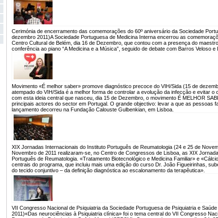
Cerimónia de encerramento das comemorações do 60º aniversário da Sociedade Portug
dezembro 2011)
A Sociedade Portuguesa de Medicina Interna encerrou as comemoraç
Centro Cultural de Belém, dia 16 de Dezembro, que contou com a presença do maestro
conferência ao piano “A Medicina e a Música”, seguido de debate com Barros Veloso e
Movimento «É melhor saber» promove diagnóstico precoce do VIH/Sida (15 de dezemb
atempado do VIH/Sida é a melhor forma de controlar a evolução da infecção e evitar o
com esta ideia central que nasceu, dia 15 de Dezembro, o movimento É MELHOR SAB
principais actores do sector em Portugal. O grande objectivo: levar a que as pessoas 
lançamento decorreu na Fundação Calouste Gulbenkian, em Lisboa.
XIX Jornadas Internacionais do Instituto Português de Reumatologia (24 e 25 de Nove
Novembro de 2011 realizaram-se, no Centro de Congressos de Lisboa, as XIX Jornadas 
Português de Reumatologia. «Tratamento Biotecnológico e Medicina Familiar» e «Cálc
centrais do programa, que incluiu mais uma edição do curso Dr. João Figueirinhas, s
do tecido conjuntivo – da definição diagnóstica ao escalonamento da terapêutica».
VII Congresso Nacional de Psiquiatria da Sociedade Portuguesa de Psiquiatria e Saúd
2011)
«Das neurociências à Psiquiatria clínica» foi o tema central do VII Congresso Nac