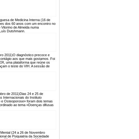
uesa de Medicina Interna (16 de
ões dos 60 anos com um encontro no
 Vitorino de Almeida numa
 Luís Dutshmann.
ro 2011)
O diagnóstico precoce e
 contágio aos que mais gostamos. Foi
ER, uma plataforma que reúne os
façam o teste do VIH. A sessão de
mbro de 2011)
Dias 24 e 25 de
Internacionais do Instituto
io e Osteoporose» foram dois temas
ubordinado ao tema «Doenças difusas
e Mental (24 a 26 de Novembro
ional de Psiquiatria da Sociedade