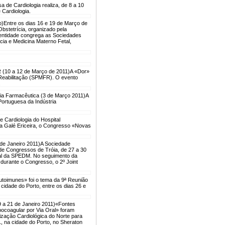
 de Cardiologia realiza, de 8 a 10
 Cardiologia.
o)
Entre os dias 16 e 19 de Março de
bstetrícia, organizado pela
entidade congrega as Sociedades
ia e Medicina Materno Fetal,
 (10 a 12 de Março de 2011)
A «Dor»
 Reabilitação (SPMFR). O evento
.
ia Farmacêutica (3 de Março 2011)
A
ortuguesa da Indústria
e Cardiologia do Hospital
ila Galé Ericeira, o Congresso «Novas
de Janeiro 2011)
A Sociedade
de Congressos de Tróia, de 27 a 30
ual da SPEDM. No seguimento da
 durante o Congresso, o 2º Joint
toimunes» foi o tema da 9ª Reunião
cidade do Porto, entre os dias 26 e
9 a 21 de Janeiro 2011)
«Fontes
ocoagular por Via Oral» foram
ização Cardiológica do Norte para
1, na cidade do Porto, no Sheraton