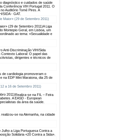
do diagnóstico e cuidados de saúde
 da Conferência VIH Portugal 2011. O
no Auditório Tomé Pires. A
IH/SIDA - GAT.
aior» (29 de Setembro 2011)
A Liga
 do Montepio Geral, em Lisboa, um
bordinado ao tema: «Sexualidade e
o Anti-Discriminação VIH/Sida
o Contexto Laboral: O papel das
ivistas, dirigentes e técnicos de
os de cardiologia promoveram o
 e na EDP Mini Maratona, dia 25 de
mbro 2011)
Realiza-se na FIL – Feira
diabetes. A EASD - European
specialistas da área da saúde.
1 realizou-se na Alemanha, na cidade
e Julho a Liga Portuguesa Contra a
osição Solidária «20 Contra a Sida».