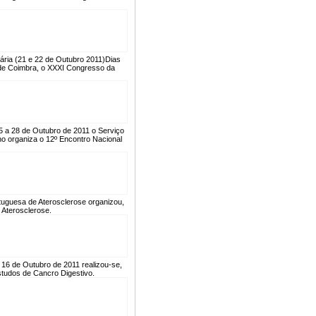
ria (21 e 22 de Outubro 2011)
Dias
e de Coimbra, o XXXI Congresso da
5 a 28 de Outubro de 2011 o Serviço
o organiza o 12º Encontro Nacional
tuguesa de Aterosclerose organizou,
 Aterosclerose.
 16 de Outubro de 2011 realizou-se,
studos de Cancro Digestivo.