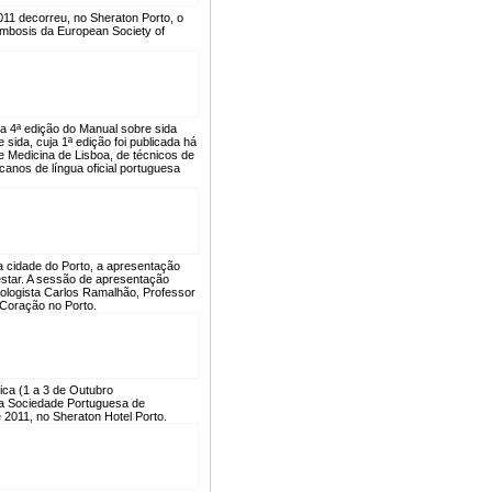
011 decorreu, no Sheraton Porto, o
osis da European Society of
a 4ª edição do Manual sobre sida
sida, cuja 1ª edição foi publicada há
 Medicina de Lisboa, de técnicos de
anos de língua oficial portuguesa
na cidade do Porto, a apresentação
 estar. A sessão de apresentação
iologista Carlos Ramalhão, Professor
 Coração no Porto.
ica (1 a 3 de Outubro
ela Sociedade Portuguesa de
 2011, no Sheraton Hotel Porto.