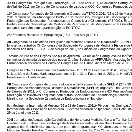
XXXII Congresso Português de Cardiologia (8 a 10 de Abril 2011)
A Sociedade Portuguesa
de Abril de 2011, no Centro de Congressos de Lisboa, o XXXII Congresso Português de
19º Congresso Português de Ginecologia e Obstetrícia/FSPOG 2011 (16 e 19 de Març
2011 realizou-se, na Alfândega do Porto, o 19º Congresso Português de Ginecologia e O
Federação das Sociedades Portuguesas de Obstetrícia e Ginecologia (FSPOG). Esta 
Portuguesas de Ginecologia, de Medicina da Reprodução, de Menopausa e de Obstetríc
contando também com a participação do PONTOG.
23º Encontro Nacional de Epileptologia (18 e 19 de Março 2011)
XII Congresso da Sociedade Portuguesa de Medicina Física e de Reabilitação - SPMFR
foi o tema central do XII Congresso da Sociedade Portuguesa de Medicina Física e de
decorreu nos dias 10, 11 e 12 de Março de 2011, no Palácio de Congressos do Algarve
Tomada de Posse dos Órgãos Sociais da Apifarma - Associação Portuguesa da Indústr
cerimónia de tomada de posse dos novos Órgãos Sociais da APIFARMA - Associação P
Farmacêutica decorreu no Centro de Congressos de Lisboa, dia 3 de Março de 2011.
Congresso «Novas Fronteiras em Cardiologia» (11 a 13 de Fevereiro 2011)
O Serviço d
Universitário de Santa Maria organizou, entre 11 a 13 de Fevereiro de 2011, no Hotel V
Fronteiras em Cardiologia».
XII Congresso Português de Endocrinologia e a 62ª Reunião Anual da SPEDM (27 a 30 
Portuguesa de Endocrinologia Diabetes e Metabolismo (SPEDM) organizou, no Centro 
de Janeiro de 2011, o XII Congresso Português de Endocrinologia e a 62ª Reunião An
realização de iniciativas conjuntas com outras Sociedades de Endocrinologia decorreu,
Meeting com a Sociedade Espanhola de Endocrinologia e Nutrição.
9th Medinterna International Meeting (26 a 29 de Janeiro 2011)
«Pérolas nas Doenças Au
Internacional da Associação Medinterna. O evento decorreu no Ipanema Park Hotel, na 
29 de Janeiro de 2011.
XXII Jornadas de Actualização Cardiológica do Norte para Medicina Geral e Familiar (1
Cardíacas de Embolismo», «Patologia da Aorta Ascendente», «Uma Nova Forma de Hip
algumas das Conferências que fizeram parte do programa das XXII Jornadas de Actual
Medicina Geral e Familiar. O evento realizou-se nos dias 19, 20 e 21 de Janeiro de 201