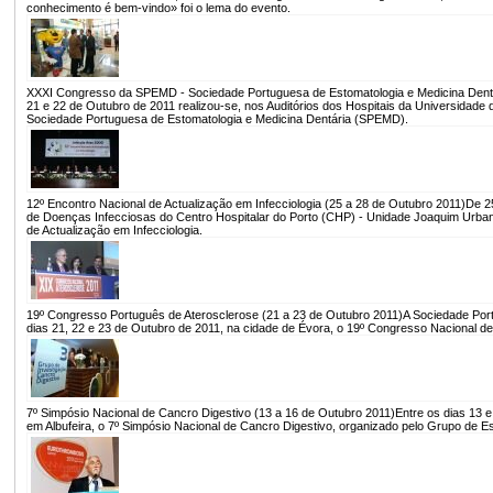
conhecimento é bem-vindo» foi o lema do evento.
XXXI Congresso da SPEMD - Sociedade Portuguesa de Estomatologia e Medicina Dentá
21 e 22 de Outubro de 2011 realizou-se, nos Auditórios dos Hospitais da Universidad
Sociedade Portuguesa de Estomatologia e Medicina Dentária (SPEMD).
12º Encontro Nacional de Actualização em Infecciologia (25 a 28 de Outubro 2011)
De 2
de Doenças Infecciosas do Centro Hospitalar do Porto (CHP) - Unidade Joaquim Urban
de Actualização em Infecciologia.
19º Congresso Português de Aterosclerose (21 a 23 de Outubro 2011)
A Sociedade Por
dias 21, 22 e 23 de Outubro de 2011, na cidade de Évora, o 19º Congresso Nacional de
7º Simpósio Nacional de Cancro Digestivo (13 a 16 de Outubro 2011)
Entre os dias 13 e
em Albufeira, o 7º Simpósio Nacional de Cancro Digestivo, organizado pelo Grupo de E