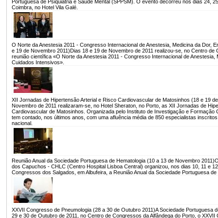
Portuguesa de Psiquiatria e Saúde Mental (SPPSM). O evento decorreu nos dias 24, 
Coimbra, no Hotel Vila Galé.
O Norte da Anestesia 2011 - Congresso Internacional de Anestesia, Medicina da Dor, 
e 19 de Novembro 2011)
Dias 18 e 19 de Novembro de 2011 realizou-se, no Centro de 
reunião científica «O Norte da Anestesia 2011 - Congresso Internacional de Anestesia,
Cuidados Intensivos».
XII Jornadas de Hipertensão Arterial e Risco Cardiovascular de Matosinhos (18 e 19 
Novembro de 2011 realizaram-se, no Hotel Sheraton, no Porto, as XII Jornadas de Hiper
Cardiovascular de Matosinhos. Organizada pelo Instituto de Investigação e Formação Ca
tem contado, nos últimos anos, com uma afluência média de 850 especialistas inscritos, 
nacional.
Reunião Anual da Sociedade Portuguesa de Hematologia (10 a 13 de Novembro 2011)
O
dos Capuchos - CHLC (Centro Hospital Lisboa Central) organizou, nos dias 10, 11 e 
Congressos dos Salgados, em Albufeira, a Reunião Anual da Sociedade Portuguesa de
XXVII Congresso de Pneumologia (28 a 30 de Outubro 2011)
A Sociedade Portuguesa de
29 e 30 de Outubro de 2011, no Centro de Congressos da Alfândega do Porto, o XXVI