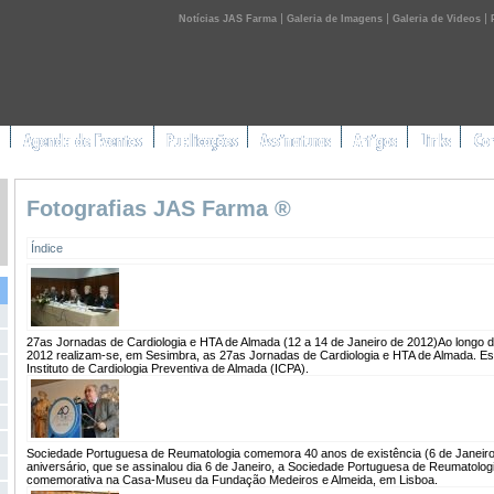
|
|
|
Notícias JAS Farma
Galeria de Imagens
Galeria de Videos
Fotografias JAS Farma ®
Índice
27as Jornadas de Cardiologia e HTA de Almada (12 a 14 de Janeiro de 2012)
Ao longo d
2012 realizam-se, em Sesimbra, as 27as Jornadas de Cardiologia e HTA de Almada. Esta
Instituto de Cardiologia Preventiva de Almada (ICPA).
Sociedade Portuguesa de Reumatologia comemora 40 anos de existência (6 de Janeiro
aniversário, que se assinalou dia 6 de Janeiro, a Sociedade Portuguesa de Reumatolo
comemorativa na Casa-Museu da Fundação Medeiros e Almeida, em Lisboa.