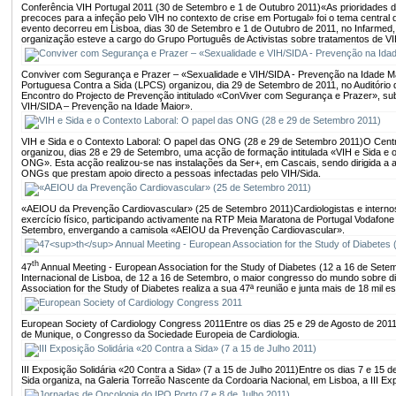
Conferência VIH Portugal 2011 (30 de Setembro e 1 de Outubro 2011)
«As prioridades 
precoces para a infeção pelo VIH no contexto de crise em Portugal» foi o tema central
evento decorreu em Lisboa, dias 30 de Setembro e 1 de Outubro de 2011, no Infarmed, 
organização esteve a cargo do Grupo Português de Activistas sobre tratamentos de V
Conviver com Segurança e Prazer – «Sexualidade e VIH/SIDA - Prevenção na Idade M
Portuguesa Contra a Sida (LPCS) organizou, dia 29 de Setembro de 2011, no Auditório
Encontro do Projecto de Prevenção intitulado «ConViver com Segurança e Prazer», su
VIH/SIDA – Prevenção na Idade Maior».
VIH e Sida e o Contexto Laboral: O papel das ONG (28 e 29 de Setembro 2011)
O Centr
organizou, dias 28 e 29 de Setembro, uma acção de formação intitulada «VIH e Sida e 
ONG». Esta acção realizou-se nas instalações da Ser+, em Cascais, sendo dirigida a act
ONGs que prestam apoio directo a pessoas infectadas pelo VIH/Sida.
«AEIOU da Prevenção Cardiovascular» (25 de Setembro 2011)
Cardiologistas e intern
exercício físico, participando activamente na RTP Meia Maratona de Portugal Vodafone
Setembro, envergando a camisola «AEIOU da Prevenção Cardiovascular».
th
47
Annual Meeting - European Association for the Study of Diabetes (12 a 16 de Sete
Internacional de Lisboa, de 12 a 16 de Setembro, o maior congresso do mundo sobre 
Association for the Study of Diabetes realiza a sua 47ª reunião e junta mais de 18 mil e
European Society of Cardiology Congress 2011
Entre os dias 25 e 29 de Agosto de 201
de Munique, o Congresso da Sociedade Europeia de Cardiologia.
III Exposição Solidária «20 Contra a Sida» (7 a 15 de Julho 2011)
Entre os dias 7 e 15 d
Sida organiza, na Galeria Torreão Nascente da Cordoaria Nacional, em Lisboa, a III Exp