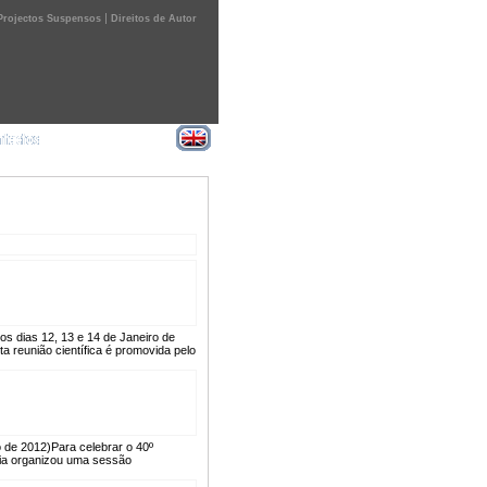
|
Projectos Suspensos
Direitos de Autor
os dias 12, 13 e 14 de Janeiro de
 reunião científica é promovida pelo
 de 2012)
Para celebrar o 40º
gia organizou uma sessão