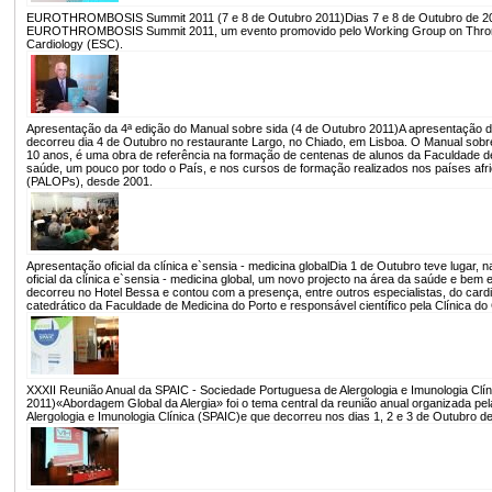
EUROTHROMBOSIS Summit 2011 (7 e 8 de Outubro 2011)
Dias 7 e 8 de Outubro de 2
EUROTHROMBOSIS Summit 2011, um evento promovido pelo Working Group on Thromb
Cardiology (ESC).
Apresentação da 4ª edição do Manual sobre sida (4 de Outubro 2011)
A apresentação d
decorreu dia 4 de Outubro no restaurante Largo, no Chiado, em Lisboa. O Manual sobre 
10 anos, é uma obra de referência na formação de centenas de alunos da Faculdade de
saúde, um pouco por todo o País, e nos cursos de formação realizados nos países afric
(PALOPs), desde 2001.
Apresentação oficial da clínica e`sensia - medicina global
Dia 1 de Outubro teve lugar, 
oficial da clínica e`sensia - medicina global, um novo projecto na área da saúde e bem
decorreu no Hotel Bessa e contou com a presença, entre outros especialistas, do card
catedrático da Faculdade de Medicina do Porto e responsável científico pela Clínica do
XXXII Reunião Anual da SPAIC - Sociedade Portuguesa de Alergologia e Imunologia Clín
2011)
«Abordagem Global da Alergia» foi o tema central da reunião anual organizada p
Alergologia e Imunologia Clínica (SPAIC)e que decorreu nos dias 1, 2 e 3 de Outubro de