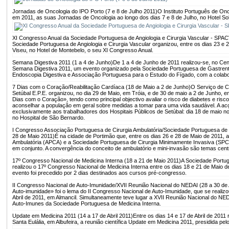
Jornadas de Oncologia do IPO Porto (7 e 8 de Julho 2011)
O Instituto Português de Onc
em 2011, as suas Jornadas de Oncologia ao longo dos dias 7 e 8 de Julho, no Hotel So
XI Congresso Anual da Sociedade Portuguesa de Angiologia e Cirurgia Vascular - SPAC
Sociedade Portuguesa de Angiologia e Cirurgia Vascular organizou, entre os dias 23 e 
Viseu, no Hotel de Montebelo, o seu XI Congresso Anual.
Semana Digestiva 2011 (1 a 4 de Junho)
De 1 a 4 de Junho de 2011 realizou-se, no Cen
Semana Digestiva 2011, um evento organizado pela Sociedade Portuguesa de Gastrent
Endoscopia Digestiva e Associação Portuguesa para o Estudo do Fígado, com a colabo
7 Dias com o Coração/Reabilitação Cardíaca (18 de Maio a 2 de Junho)
O Serviço de Ca
Setúbal E.P.E. organizou, no dia 29 de Maio, em Tróia, e de 30 de maio a 2 de Junho, em S
Dias com o Coração», tendo como principal objectivo avaliar o risco de diabetes e risc
aconselhar a população em geral sobre medidas a tomar para uma vida saudável. A acç
exclusivamente aos trabalhadores dos Hospitais Públicos de Setúbal: dia 18 de maio no
no Hospital de São Bernardo.
I Congresso Associação Portuguesa de Cirurgia Ambulatória/Sociedade Portuguesa de 
28 de Maio 2011)
É na cidade de Portimão que, entre os dias 26 e 28 de Maio de 2011, 
Ambulatória (APCA) e a Sociedade Portuguesa de Cirurgia Minimamente Invasiva (SP
em conjunto. A convergência do conceito de ambulatório e mini-invasão são temas cent
17º Congresso Nacional de Medicina Interna (18 a 21 de Maio 2011)
A Sociedade Portug
realizou o 17º Congresso Nacional de Medicina Interna entre os dias 18 e 21 de Maio d
evento foi precedido por 2 dias destinados aos cursos pré-congresso.
II Congresso Nacional de Auto-Imunidade/XVII Reunião Nacional do NEDAI (28 a 30 de A
Auto-imunidade» foi o lema do II Congresso Nacional de Auto-Imunidade, que se realizo
Abril de 2011, em Almancil. Simultaneamente teve lugar a XVII Reunião Nacional do N
Auto-Imunes da Sociedade Portuguesa de Medicina Interna.
Update em Medicina 2011 (14 a 17 de Abril 2011)
Entre os dias 14 e 17 de Abril de 2011
Santa Eulália, em Albufeira, a reunião científica Update em Medicina 2011, presidida pel