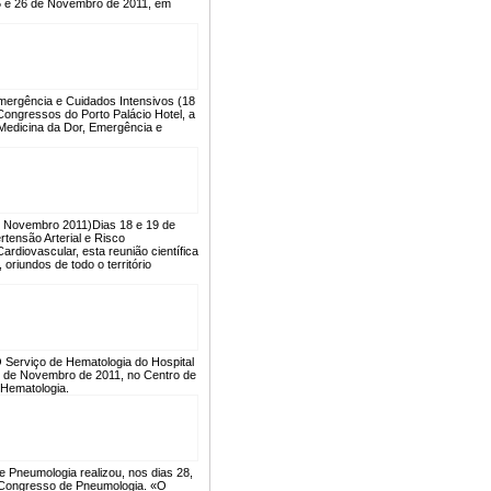
25 e 26 de Novembro de 2011, em
Emergência e Cuidados Intensivos (18
Congressos do Porto Palácio Hotel, a
 Medicina da Dor, Emergência e
de Novembro 2011)
Dias 18 e 19 de
tensão Arterial e Risco
rdiovascular, esta reunião científica
oriundos de todo o território
 Serviço de Hematologia do Hospital
12 de Novembro de 2011, no Centro de
 Hematologia.
 Pneumologia realizou, nos dias 28,
I Congresso de Pneumologia. «O