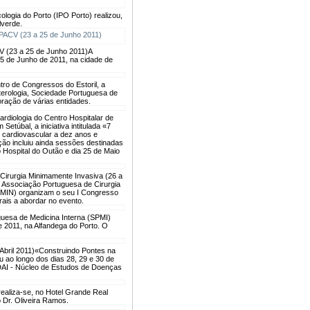
ologia do Porto (IPO Porto) realizou,
lverde.
V (23 a 25 de Junho 2011)
A
25 de Junho de 2011, na cidade de
tro de Congressos do Estoril, a
erologia, Sociedade Portuguesa de
ração de várias entidades.
rdiologia do Centro Hospitalar de
etúbal, a iniciativa intitulada «7
o cardiovascular a dez anos e
ão incluiu ainda sessões destinadas
 Hospital do Outão e dia 25 de Maio
Cirurgia Minimamente Invasiva (26 a
a Associação Portuguesa de Cirurgia
CMIN) organizam o seu I Congresso
rais a abordar no evento.
uesa de Medicina Interna (SPMI)
e 2011, na Alfandega do Porto. O
bril 2011)
«Construindo Pontes na
u ao longo dos dias 28, 29 e 30 de
EDAI - Núcleo de Estudos de Doenças
 realiza-se, no Hotel Grande Real
o Dr. Oliveira Ramos.