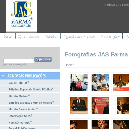
Notícias JAS Farm
Fotografias JAS Farma
Índice
pesquisa avançada
®
Saúde Pública
®
Edições Especiais Saúde Pública
®
Mundo Médico
®
Edições especiais Mundo Médico
®
Mundo Farmacêutico
®
Informação SIDA
®
HematOncologia
Jornal Pré-Congresso