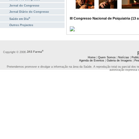
Jornal do Congresso
Jornal Diário do Congresso
III Congresso Nacional de Psiquiatria (13
®
Saúde em Dia
Outros Projectos
®
Copyright © 2006
JAS Farma
Home
|
Quem Somos
|
Notícias
|
Publi
Agenda de Eventos
|
Galeria de Imagens
|
Pes
Pretendemos promover e divulgar a informação na área da Saúde. A reprodução total ou parcial dos t
autorização expressa 