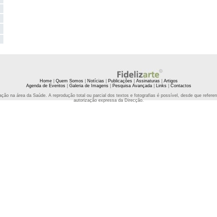
Home
|
Quem Somos
|
Notícias
|
Publicações
|
Assinaturas
|
Artigos
Agenda de Eventos
|
Galeria de Imagens
|
Pesquisa Avançada
|
Links
|
Contactos
ção na área da Saúde. A reprodução total ou parcial dos textos e fotografias é possível, desde que refe
autorização expressa da Direcção.