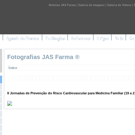
|
|
|
Notícias JAS Farma
Galeria de Imagens
Galeria de Videos
Fotografias JAS Farma ®
Índice
II Jornadas de Prevenção do Risco Cardiovascular para Medicina Familiar (19 a 