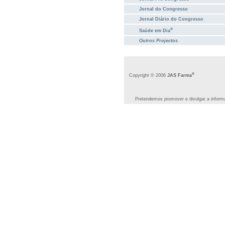
Jornal do Congresso
Jornal Diário do Congresso
®
Saúde em Dia
Outros Projectos
®
Copyright © 2006
JAS Farma
Pretendemos promover e divulgar a informa