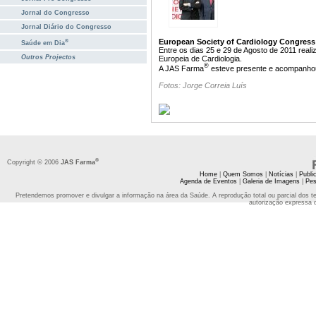
Jornal do Congresso
Jornal Diário do Congresso
European Society of Cardiology Congress
®
Saúde em Dia
Entre os dias 25 e 29 de Agosto de 2011 rea
Outros Projectos
Europeia de Cardiologia.
®
A JAS Farma
esteve presente e acompanhou d
Fotos: Jorge Correia Luís
®
Copyright © 2006
JAS Farma
Home
|
Quem Somos
|
Notícias
|
Publi
Agenda de Eventos
|
Galeria de Imagens
|
Pes
Pretendemos promover e divulgar a informação na área da Saúde. A reprodução total ou parcial dos t
autorização expressa 