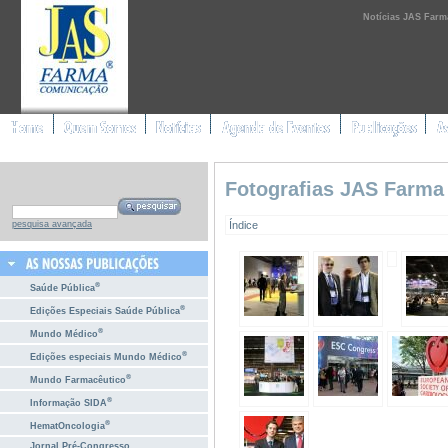
Notícias JAS Farm
Fotografias JAS Farma
Índice
pesquisa avançada
®
Saúde Pública
®
Edições Especiais Saúde Pública
®
Mundo Médico
®
Edições especiais Mundo Médico
®
Mundo Farmacêutico
®
Informação SIDA
®
HematOncologia
Jornal Pré-Congresso