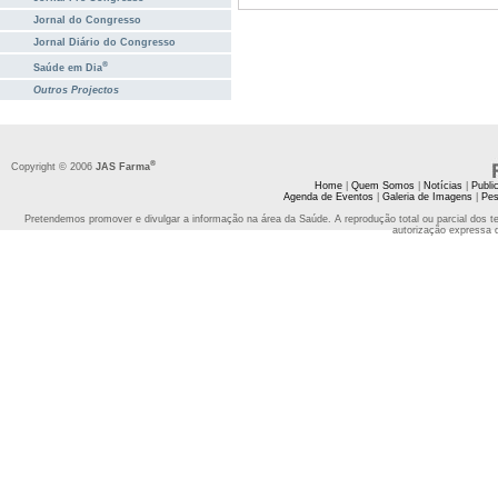
Jornal do Congresso
Jornal Diário do Congresso
®
Saúde em Dia
Outros Projectos
®
Copyright © 2006
JAS Farma
Home
|
Quem Somos
|
Notícias
|
Publi
Agenda de Eventos
|
Galeria de Imagens
|
Pes
Pretendemos promover e divulgar a informação na área da Saúde. A reprodução total ou parcial dos t
autorização expressa 