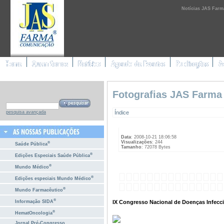
Notícias JAS Farm
Fotografias JAS Farma
Índice
pesquisa avançada
Data
: 2008-10-21 18:06:58
Visualizações
: 244
®
Saúde Pública
Tamanho
: 72078 Bytes
®
Edições Especiais Saúde Pública
®
Mundo Médico
®
Edições especiais Mundo Médico
®
Mundo Farmacêutico
®
IX Congresso Nacional de Doenças Infecci
Informação SIDA
®
HematOncologia
Jornal Pré-Congresso