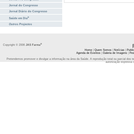
Jornal do Congresso
Jornal Diário do Congresso
®
Saúde em Dia
Outros Projectos
®
Copyright © 2006
JAS Farma
Home
|
Quem Somos
|
Notícias
|
Publi
Agenda de Eventos
|
Galeria de Imagens
|
Pes
Pretendemos promover e divulgar a informação na área da Saúde. A reprodução total ou parcial dos t
autorização expressa 