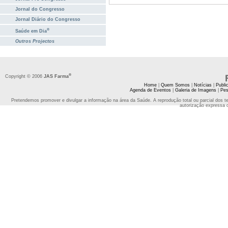
Jornal do Congresso
Jornal Diário do Congresso
®
Saúde em Dia
Outros Projectos
®
Copyright © 2006
JAS Farma
Home
|
Quem Somos
|
Notícias
|
Publi
Agenda de Eventos
|
Galeria de Imagens
|
Pes
Pretendemos promover e divulgar a informação na área da Saúde. A reprodução total ou parcial dos t
autorização expressa 