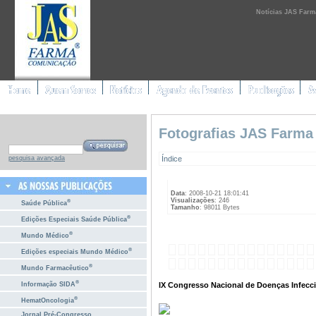
Notícias JAS Farm
Fotografias JAS Farma
Índice
pesquisa avançada
Data
: 2008-10-21 18:01:41
Visualizações
: 246
®
Saúde Pública
Tamanho
: 98011 Bytes
®
Edições Especiais Saúde Pública
®
Mundo Médico
®
Edições especiais Mundo Médico
®
Mundo Farmacêutico
®
IX Congresso Nacional de Doenças Infecci
Informação SIDA
®
HematOncologia
Jornal Pré-Congresso