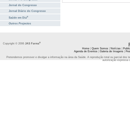
Jornal do Congresso
Jornal Diário do Congresso
®
Saúde em Dia
Outros Projectos
®
Copyright © 2006
JAS Farma
Home
|
Quem Somos
|
Notícias
|
Publi
Agenda de Eventos
|
Galeria de Imagens
|
Pes
Pretendemos promover e divulgar a informação na área da Saúde. A reprodução total ou parcial dos t
autorização expressa 