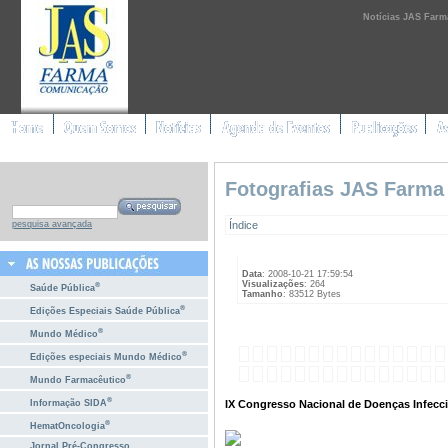
Notícias JAS Farm
Fotografias JAS Farma
Índice
pesquisa avançada
Data
: 2008-10-21 17:59:54
Visualizações
: 264
®
Saúde Pública
Tamanho
: 83512 Bytes
®
Edições Especiais Saúde Pública
®
Mundo Médico
®
Edições especiais Mundo Médico
®
Mundo Farmacêutico
®
IX Congresso Nacional de Doenças Infecci
Informação SIDA
®
HematOncologia
Jornal Pré-Congresso