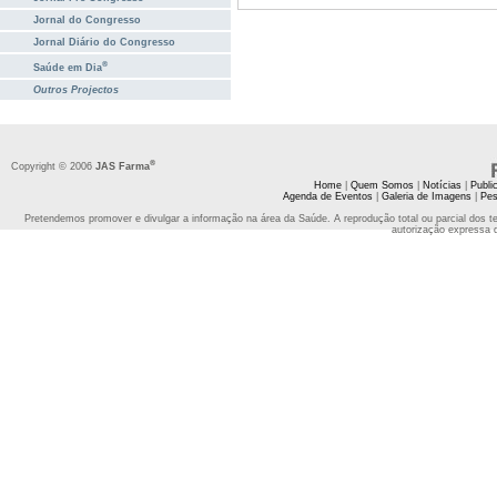
Jornal do Congresso
Jornal Diário do Congresso
®
Saúde em Dia
Outros Projectos
®
Copyright © 2006
JAS Farma
Home
|
Quem Somos
|
Notícias
|
Publi
Agenda de Eventos
|
Galeria de Imagens
|
Pes
Pretendemos promover e divulgar a informação na área da Saúde. A reprodução total ou parcial dos t
autorização expressa 