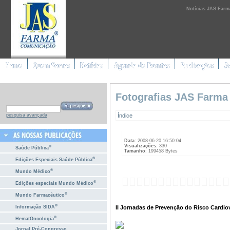
Notícias JAS Farm
Fotografias JAS Farma
Índice
pesquisa avançada
Data
: 2008-06-20 16:50:04
Visualizações
: 330
®
Saúde Pública
Tamanho
: 199458 Bytes
®
Edições Especiais Saúde Pública
®
Mundo Médico
®
Edições especiais Mundo Médico
®
Mundo Farmacêutico
®
II Jornadas de Prevenção do Risco Cardiov
Informação SIDA
®
HematOncologia
Jornal Pré-Congresso