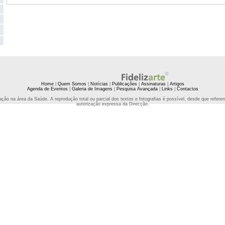
Home
|
Quem Somos
|
Notícias
|
Publicações
|
Assinaturas
|
Artigos
Agenda de Eventos
|
Galeria de Imagens
|
Pesquisa Avançada
|
Links
|
Contactos
ção na área da Saúde. A reprodução total ou parcial dos textos e fotografias é possível, desde que refe
autorização expressa da Direcção.