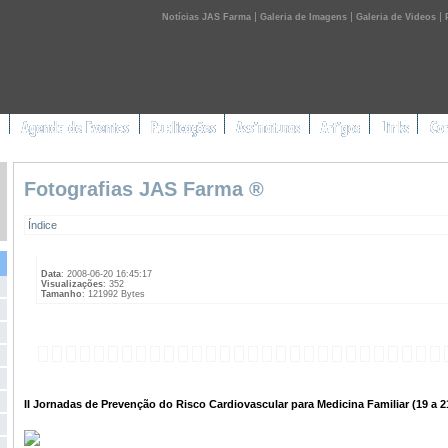
|
|
|
Notícias JAS Farma
Galeria de Imagens
Galeria de Videos
Fotografias JAS Farma ®
Índice
Data
: 2008-06-20 16:45:17
Visualizações
: 352
Tamanho
: 121992 Bytes
II Jornadas de Prevenção do Risco Cardiovascular para Medicina Familiar (19 a 