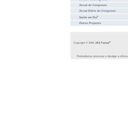
Jornal do Congresso
Jornal Diário do Congresso
®
Saúde em Dia
Outros Projectos
®
Copyright © 2006
JAS Farma
Pretendemos promover e divulgar a informa