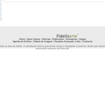
Home
|
Quem Somos
|
Notícias
|
Publicações
|
Assinaturas
|
Artigos
Agenda de Eventos
|
Galeria de Imagens
|
Pesquisa Avançada
|
Links
|
Contactos
ção na área da Saúde. A reprodução total ou parcial dos textos e fotografias é possível, desde que refe
autorização expressa da Direcção.