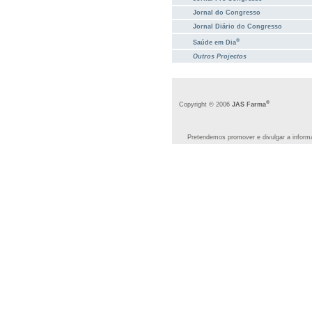
Jornal do Congresso
Jornal Diário do Congresso
®
Saúde em Dia
Outros Projectos
®
Copyright © 2006
JAS Farma
Pretendemos promover e divulgar a informa