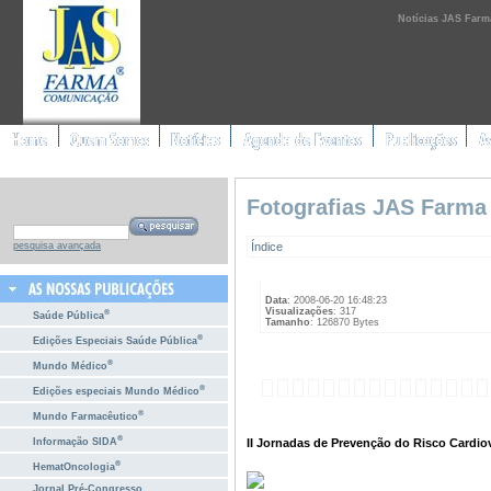
Notícias JAS Farm
Fotografias JAS Farma
Índice
pesquisa avançada
Data
: 2008-06-20 16:48:23
Visualizações
: 317
®
Saúde Pública
Tamanho
: 126870 Bytes
®
Edições Especiais Saúde Pública
®
Mundo Médico
®
Edições especiais Mundo Médico
®
Mundo Farmacêutico
®
II Jornadas de Prevenção do Risco Cardiov
Informação SIDA
®
HematOncologia
Jornal Pré-Congresso