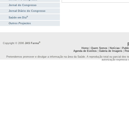
Jornal do Congresso
Jornal Diário do Congresso
®
Saúde em Dia
Outros Projectos
®
Copyright © 2006
JAS Farma
Home
|
Quem Somos
|
Notícias
|
Publi
Agenda de Eventos
|
Galeria de Imagens
|
Pes
Pretendemos promover e divulgar a informação na área da Saúde. A reprodução total ou parcial dos t
autorização expressa 