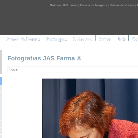
|
|
|
Notícias JAS Farma
Galeria de Imagens
Galeria de Videos
Fotografias JAS Farma ®
Índice