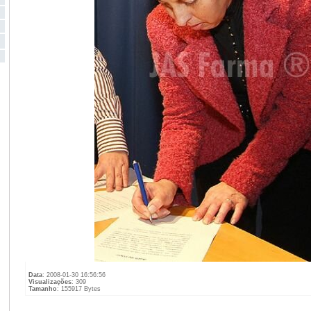
Data
: 2008-01-30 16:56:56
Visualizações
: 309
Tamanho
: 155917 Bytes