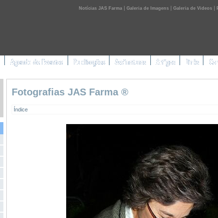
|
|
|
Notícias JAS Farma
Galeria de Imagens
Galeria de Videos
Fotografias JAS Farma ®
Índice