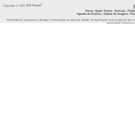
®
Copyright © 2006
JAS Farma
Home
|
Quem Somos
|
Notícias
|
Publi
Agenda de Eventos
|
Galeria de Imagens
|
Pes
Pretendemos promover e divulgar a informação na área da Saúde. A reprodução total ou parcial dos t
autorização expressa 