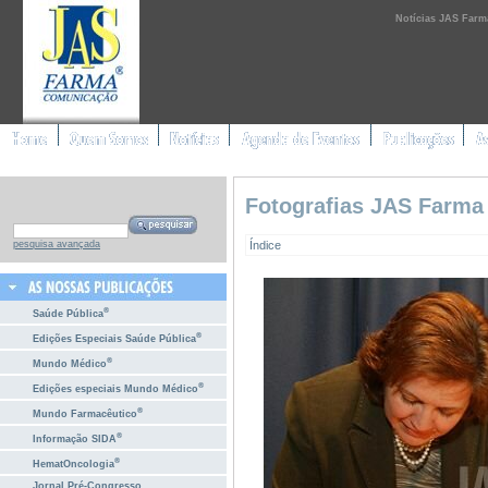
Notícias JAS Farm
Fotografias JAS Farma
Índice
pesquisa avançada
®
Saúde Pública
®
Edições Especiais Saúde Pública
®
Mundo Médico
®
Edições especiais Mundo Médico
®
Mundo Farmacêutico
®
Informação SIDA
®
HematOncologia
Jornal Pré-Congresso