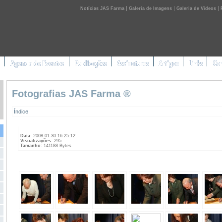
|
|
|
Notícias JAS Farma
Galeria de Imagens
Galeria de Videos
Fotografias JAS Farma ®
Índice
Data
: 2008-01-30 16:25:12
Visualizações
: 295
Tamanho
: 141188 Bytes