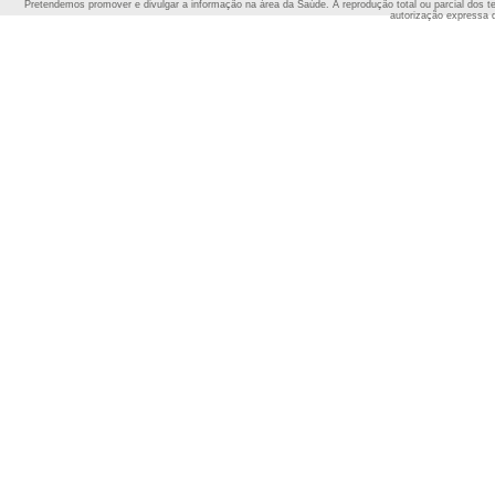
Pretendemos promover e divulgar a informação na área da Saúde. A reprodução total ou parcial dos t
autorização expressa 