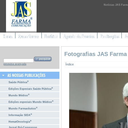
Notícias JAS Farm
Fotografias JAS Farma
Índice
pesquisa avançada
®
Saúde Pública
®
Edições Especiais Saúde Pública
®
Mundo Médico
®
Edições especiais Mundo Médico
®
Mundo Farmacêutico
®
Informação SIDA
®
HematOncologia
Jornal Pré-Congresso