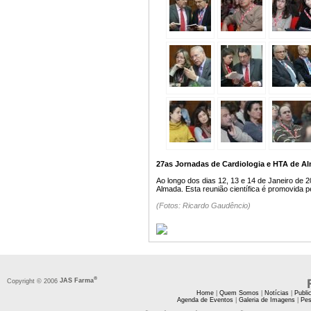
27as Jornadas de Cardiologia e HTA de Alm
Ao longo dos dias 12, 13 e 14 de Janeiro de 
Almada. Esta reunião científica é promovida pe
(Fotos: Ricardo Gaudêncio)
®
Copyright © 2006
JAS Farma
Home
|
Quem Somos
|
Notícias
|
Publi
Agenda de Eventos
|
Galeria de Imagens
|
Pes