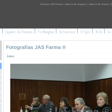
|
|
|
Notícias JAS Farma
Galeria de Imagens
Galeria de Videos
Fotografias JAS Farma ®
Índice