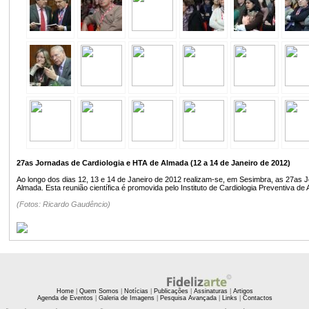
27as Jornadas de Cardiologia e HTA de Almada (12 a 14 de Janeiro de 2012)
Ao longo dos dias 12, 13 e 14 de Janeiro de 2012 realizam-se, em Sesimbra, as 27as 
Almada. Esta reunião científica é promovida pelo Instituto de Cardiologia Preventiva de
(Fotos: Ricardo Gaudêncio)
Home
|
Quem Somos
|
Notícias
|
Publicações
|
Assinaturas
|
Artigos
Agenda de Eventos
|
Galeria de Imagens
|
Pesquisa Avançada
|
Links
|
Contactos