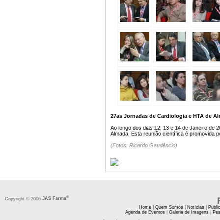
27as Jornadas de Cardiologia e HTA de Alm
Ao longo dos dias 12, 13 e 14 de Janeiro de 
Almada. Esta reunião científica é promovida pe
(Fotos: Ricardo Gaudêncio)
®
Copyright © 2006
JAS Farma
Home
|
Quem Somos
|
Notícias
|
Publi
Agenda de Eventos
|
Galeria de Imagens
|
Pes