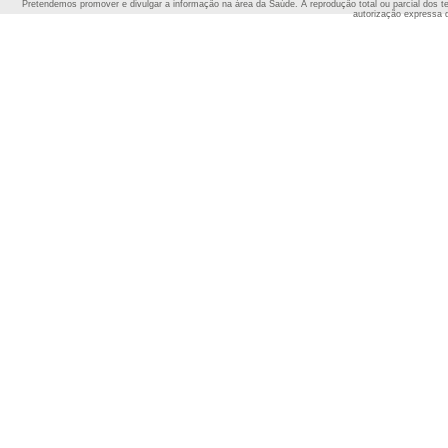
Pretendemos promover e divulgar a informação na área da Saúde. A reprodução total ou parcial dos t
autorização expressa 