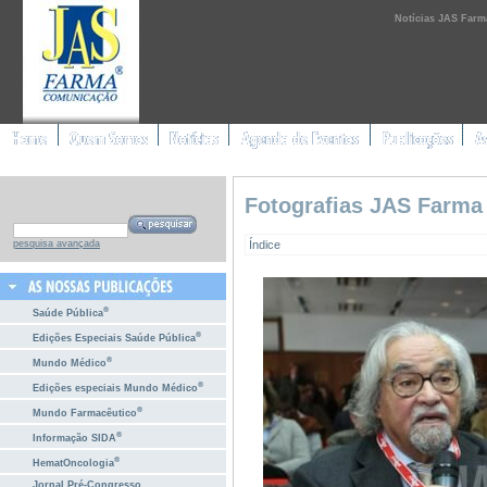
Notícias JAS Farm
Fotografias JAS Farma
Índice
pesquisa avançada
®
Saúde Pública
®
Edições Especiais Saúde Pública
®
Mundo Médico
®
Edições especiais Mundo Médico
®
Mundo Farmacêutico
®
Informação SIDA
®
HematOncologia
Jornal Pré-Congresso