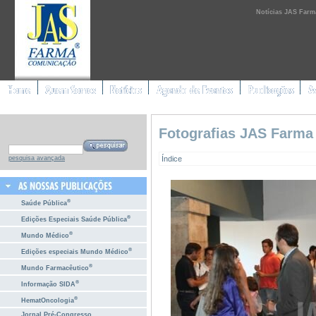
Notícias JAS Farm
Fotografias JAS Farma
Índice
pesquisa avançada
®
Saúde Pública
®
Edições Especiais Saúde Pública
®
Mundo Médico
®
Edições especiais Mundo Médico
®
Mundo Farmacêutico
®
Informação SIDA
®
HematOncologia
Jornal Pré-Congresso