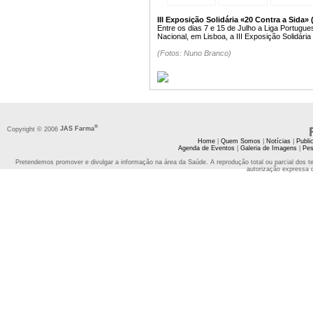
III Exposição Solidária «20 Contra a Sida» 
Entre os dias 7 e 15 de Julho a Liga Portugu
Nacional, em Lisboa, a III Exposição Solidária
(Fotos: Nuno Branco)
®
Copyright © 2006
JAS Farma
Home
|
Quem Somos
|
Notícias
|
Publi
Agenda de Eventos
|
Galeria de Imagens
|
Pes
Pretendemos promover e divulgar a informação na área da Saúde. A reprodução total ou parcial dos t
autorização expressa 