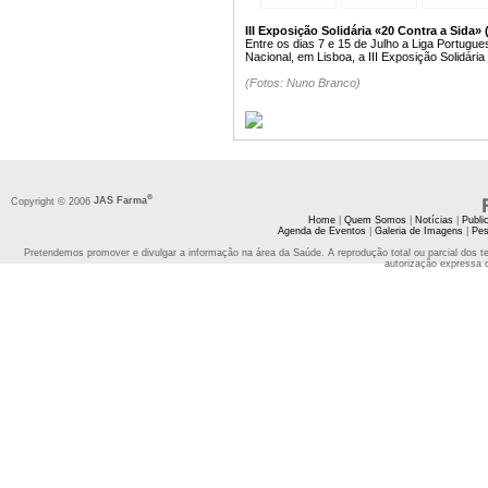
III Exposição Solidária «20 Contra a Sida» 
Entre os dias 7 e 15 de Julho a Liga Portugu
Nacional, em Lisboa, a III Exposição Solidária
(Fotos: Nuno Branco)
®
Copyright © 2006
JAS Farma
Home
|
Quem Somos
|
Notícias
|
Publi
Agenda de Eventos
|
Galeria de Imagens
|
Pes
Pretendemos promover e divulgar a informação na área da Saúde. A reprodução total ou parcial dos t
autorização expressa 