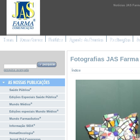
Notícias JAS Farm
Fotografias JAS Farma
Índice
pesquisa avançada
®
Saúde Pública
®
Edições Especiais Saúde Pública
®
Mundo Médico
®
Edições especiais Mundo Médico
®
Mundo Farmacêutico
®
Informação SIDA
®
HematOncologia
Jornal Pré-Congresso