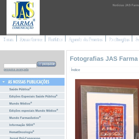
Notícias JAS Farm
Fotografias JAS Farma
Índice
pesquisa avançada
®
Saúde Pública
®
Edições Especiais Saúde Pública
®
Mundo Médico
®
Edições especiais Mundo Médico
®
Mundo Farmacêutico
®
Informação SIDA
®
HematOncologia
Jornal Pré-Congresso