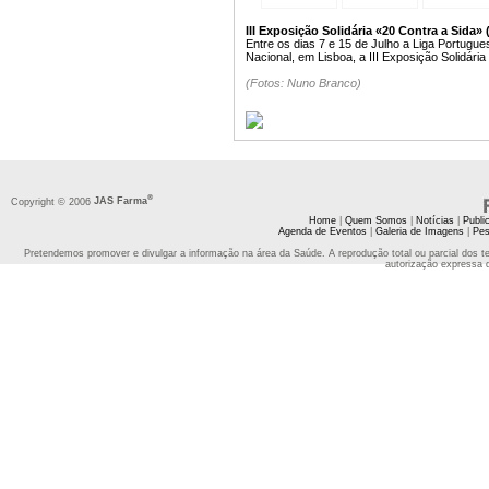
III Exposição Solidária «20 Contra a Sida» 
Entre os dias 7 e 15 de Julho a Liga Portugu
Nacional, em Lisboa, a III Exposição Solidária
(Fotos: Nuno Branco)
®
Copyright © 2006
JAS Farma
Home
|
Quem Somos
|
Notícias
|
Publi
Agenda de Eventos
|
Galeria de Imagens
|
Pes
Pretendemos promover e divulgar a informação na área da Saúde. A reprodução total ou parcial dos t
autorização expressa 