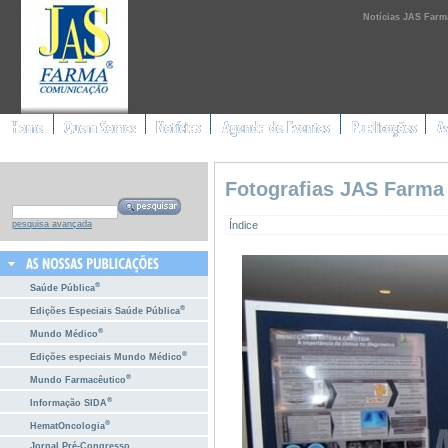
Notícias JAS Farm
Fotografias JAS Farma
Índice
pesquisa avançada
®
Saúde Pública
®
Edições Especiais Saúde Pública
®
Mundo Médico
®
Edições especiais Mundo Médico
®
Mundo Farmacêutico
®
Informação SIDA
®
HematOncologia
Jornal Pré-Congresso