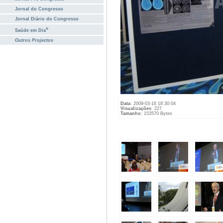
Jornal do Congresso
Jornal Diário do Congresso
®
Saúde em Dia
Outros Projectos
Data
: 2009-03-16 18:30:04
Visualizações
: 227
Tamanho
: 153570 Bytes