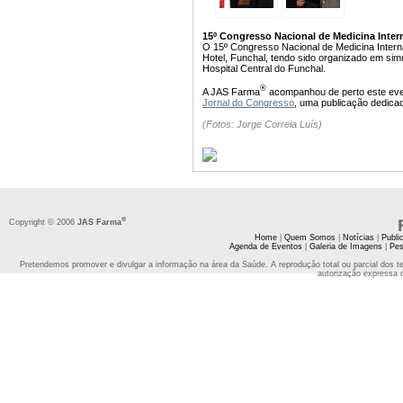
15º Congresso Nacional de Medicina Intern
O 15º Congresso Nacional de Medicina Intern
Hotel, Funchal, tendo sido organizado em sim
Hospital Central do Funchal.
®
A JAS Farma
acompanhou de perto este event
Jornal do Congresso
, uma publicação dedica
(Fotos: Jorge Correia Luís)
®
Copyright © 2006
JAS Farma
Home
|
Quem Somos
|
Notícias
|
Publi
Agenda de Eventos
|
Galeria de Imagens
|
Pes
Pretendemos promover e divulgar a informação na área da Saúde. A reprodução total ou parcial dos t
autorização expressa 