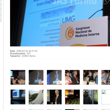
Data
: 2009-03-16 18:27:53
Visualizações
: 257
Tamanho
: 103812 Bytes