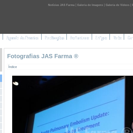
|
|
|
Notícias JAS Farma
Galeria de Imagens
Galeria de Videos
Fotografias JAS Farma ®
Índice