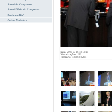
Jornal do Congresso
Jornal Diário do Congresso
®
Saúde em Dia
Outros Projectos
Data
: 2009-03-16 18:16:18
Visualizações
: 236
Tamanho
: 138663 Bytes