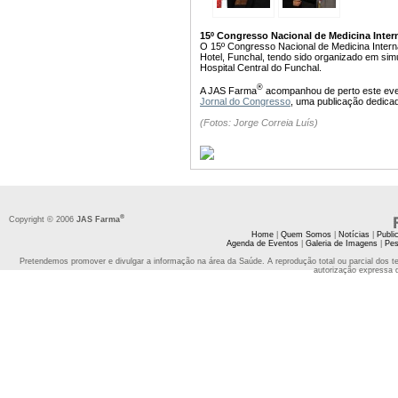
15º Congresso Nacional de Medicina Intern
O 15º Congresso Nacional de Medicina Intern
Hotel, Funchal, tendo sido organizado em sim
Hospital Central do Funchal.
®
A JAS Farma
acompanhou de perto este event
Jornal do Congresso
, uma publicação dedica
(Fotos: Jorge Correia Luís)
®
Copyright © 2006
JAS Farma
Home
|
Quem Somos
|
Notícias
|
Publi
Agenda de Eventos
|
Galeria de Imagens
|
Pes
Pretendemos promover e divulgar a informação na área da Saúde. A reprodução total ou parcial dos t
autorização expressa 