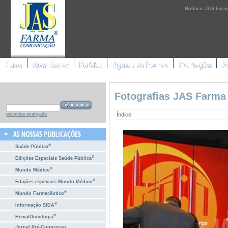
Notícias JAS Farm
Fotografias JAS Farma
Índice
pesquisa avançada
®
Saúde Pública
®
Edições Especiais Saúde Pública
®
Mundo Médico
®
Edições especiais Mundo Médico
®
Mundo Farmacêutico
®
Informação SIDA
®
HematOncologia
Jornal Pré-Congresso