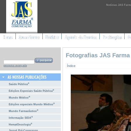
Notícias JAS Farm
Fotografias JAS Farma
Índice
pesquisa avançada
®
Saúde Pública
®
Edições Especiais Saúde Pública
®
Mundo Médico
®
Edições especiais Mundo Médico
®
Mundo Farmacêutico
®
Informação SIDA
®
HematOncologia
Jornal Pré-Congresso