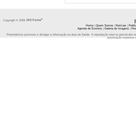
®
Copyright © 2006
JAS Farma
Home
|
Quem Somos
|
Notícias
|
Publi
Agenda de Eventos
|
Galeria de Imagens
|
Pes
Pretendemos promover e divulgar a informação na área da Saúde. A reprodução total ou parcial dos t
autorização expressa 