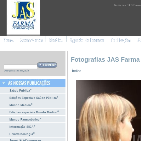
Notícias JAS Farm
Fotografias JAS Farma
Índice
pesquisa avançada
®
Saúde Pública
®
Edições Especiais Saúde Pública
®
Mundo Médico
®
Edições especiais Mundo Médico
®
Mundo Farmacêutico
®
Informação SIDA
®
HematOncologia
Jornal Pré-Congresso