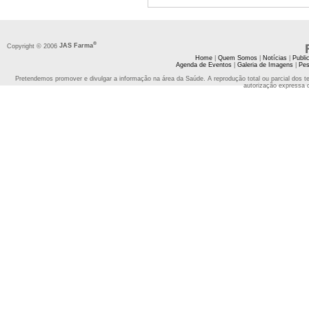
®
Copyright © 2006
JAS Farma
Home
|
Quem Somos
|
Notícias
|
Publi
Agenda de Eventos
|
Galeria de Imagens
|
Pes
Pretendemos promover e divulgar a informação na área da Saúde. A reprodução total ou parcial dos t
autorização expressa 