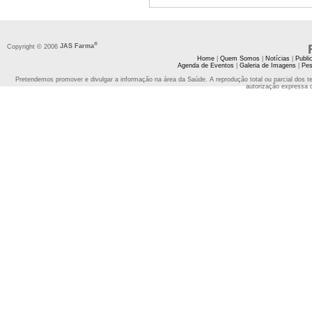
®
Copyright © 2006
JAS Farma
Home
|
Quem Somos
|
Notícias
|
Publi
Agenda de Eventos
|
Galeria de Imagens
|
Pes
Pretendemos promover e divulgar a informação na área da Saúde. A reprodução total ou parcial dos t
autorização expressa 