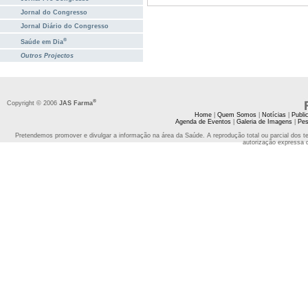
Jornal do Congresso
Jornal Diário do Congresso
®
Saúde em Dia
Outros Projectos
®
Copyright © 2006
JAS Farma
Home
|
Quem Somos
|
Notícias
|
Publi
Agenda de Eventos
|
Galeria de Imagens
|
Pes
Pretendemos promover e divulgar a informação na área da Saúde. A reprodução total ou parcial dos t
autorização expressa 