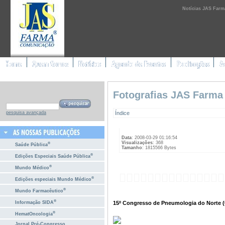
Notícias JAS Farm
Fotografias JAS Farma
Índice
pesquisa avançada
Data
: 2008-03-29 01:16:54
Visualizações
: 368
®
Saúde Pública
Tamanho
: 1815566 Bytes
®
Edições Especiais Saúde Pública
®
Mundo Médico
®
Edições especiais Mundo Médico
®
Mundo Farmacêutico
®
15º Congresso de Pneumologia do Norte (6
Informação SIDA
®
HematOncologia
Jornal Pré-Congresso