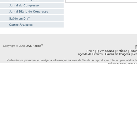
Jornal do Congresso
Jornal Diário do Congresso
®
Saúde em Dia
Outros Projectos
®
Copyright © 2006
JAS Farma
Home
|
Quem Somos
|
Notícias
|
Publi
Agenda de Eventos
|
Galeria de Imagens
|
Pes
Pretendemos promover e divulgar a informação na área da Saúde. A reprodução total ou parcial dos t
autorização expressa 