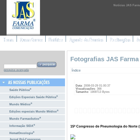
Notícias JAS Farm
Fotografias JAS Farma
Índice
pesquisa avançada
Data
: 2008-03-29 01:00:37
Visualizações
: 366
®
Saúde Pública
Tamanho
: 1909713 Bytes
®
Edições Especiais Saúde Pública
®
Mundo Médico
®
Edições especiais Mundo Médico
®
Mundo Farmacêutico
®
15º Congresso de Pneumologia do Norte (6
Informação SIDA
®
HematOncologia
Jornal Pré-Congresso