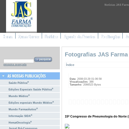
Notícias JAS Farm
Fotografias JAS Farma
Índice
pesquisa avançada
Data
: 2008-03-29 01:06:58
Visualizações
: 386
®
Saúde Pública
Tamanho
: 2066523 Bytes
®
Edições Especiais Saúde Pública
®
Mundo Médico
®
Edições especiais Mundo Médico
®
Mundo Farmacêutico
®
15º Congresso de Pneumologia do Norte (6
Informação SIDA
®
HematOncologia
Jornal Pré-Congresso