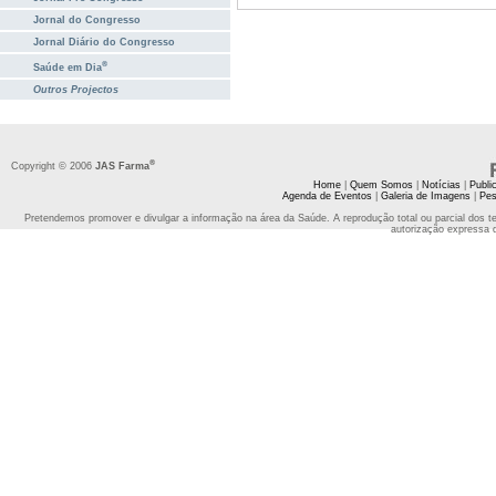
Jornal do Congresso
Jornal Diário do Congresso
®
Saúde em Dia
Outros Projectos
®
Copyright © 2006
JAS Farma
Home
|
Quem Somos
|
Notícias
|
Publi
Agenda de Eventos
|
Galeria de Imagens
|
Pes
Pretendemos promover e divulgar a informação na área da Saúde. A reprodução total ou parcial dos t
autorização expressa 