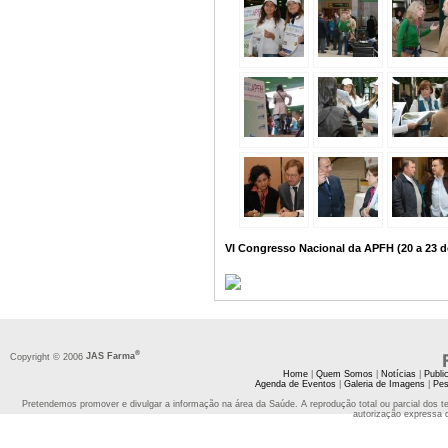
VI Congresso Nacional da APFH (20 a 23 
®
Copyright © 2006
JAS Farma
Home
|
Quem Somos
|
Notícias
|
Publi
Agenda de Eventos
|
Galeria de Imagens
|
Pes
Pretendemos promover e divulgar a informação na área da Saúde. A reprodução total ou parcial dos t
autorização expressa 