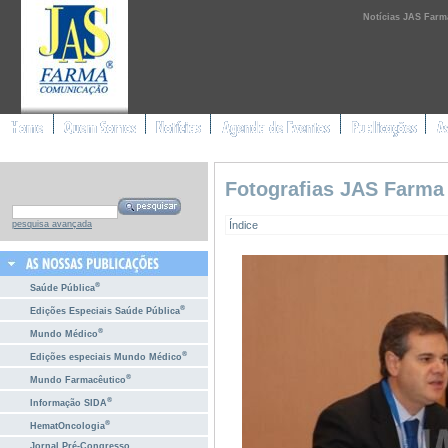
Notícias JAS Farm
Fotografias JAS Farma
Índice
pesquisa avançada
®
Saúde Pública
®
Edições Especiais Saúde Pública
®
Mundo Médico
®
Edições especiais Mundo Médico
®
Mundo Farmacêutico
®
Informação SIDA
®
HematOncologia
Jornal Pré-Congresso